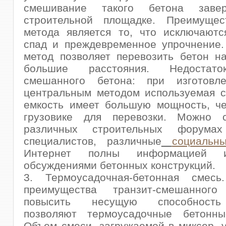
смешивание такого бетона заве
строительной площадке. Преимущес
метода является то, что исключаютс
спад и преждевременное упрочнение.
метод позволяет перевозить бетон н
большие расстояния. Недостато
смешанного бетона: при изготовл
центральным методом используемая с
емкость имеет большую мощность, ч
грузовике для перевозки. Можно 
различных строительных форума
специалистов, различные
социальн
Интернет полны информацией 
обсуждениями бетонных конструкций.
3. Термоусадочная-бетонная смесь
преимущества транзит-смешанног
повысить несущую способность
позволяют термоусадочные бетонны
Объем смеси, загружаемой в миксер, 