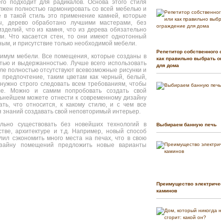
го подходит для радикалов. Основа этого стиля
лжен полностью гармонировать со всей мебелью и
 в такой стиль это применение камней, которые
, дерево обработано лучшими мастерами, без
делий, что из камня, что из дерева обязательно
и. Что касается стен, то они имеют однотонный
ным, и присутствие только необходимой мебели.
Репетитор собственного 
нимум мебели. Все помещения, которые созданы в
как правильно выбрать о
стью и выдержанностью. Лучше всего использовать
для дома
иле полностью отсутствуют всевозможные рисунки и
 предпочтение, таким цветам как черный, белый,
нужно строго следовать всем требованиям, чтобы
иле. Можно и самим попробовать создать свой
льнейшем можете отнести к современному дизайну
ть, что относится, к какому стилю, и с чем все
я знаний создавать свой неповторимый интерьер.
льно существовать без новейших технологий в
Выбираем банную печь
тве, архитектуре и т.д. Например, новый способ
ил сэкономить много места на печах, что в свою
изайну помещений предложить новые варианты
Преимущество электриче
каминов