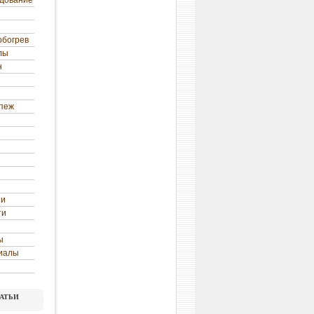
удование
обогрев
лы
н
епеж
ни
ти
ы
иалы
атьи