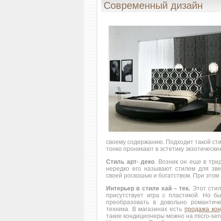
Современный дизайн
своему содержанию. Подходит такой ст
тонко проникают в эстетику экзотических
Стиль арт- деко
. Возник он еще в три
нередко его называют стилем для зве
своей роскошью и богатством. При этом
Интерьер в стиле хай – тек.
Этот стил
присутствует игра с пластикой. Но б
преобразовать в довольно романтиче
техника. В магазинах есть
продажа ко
такие кондиционеры можно на micro-serv