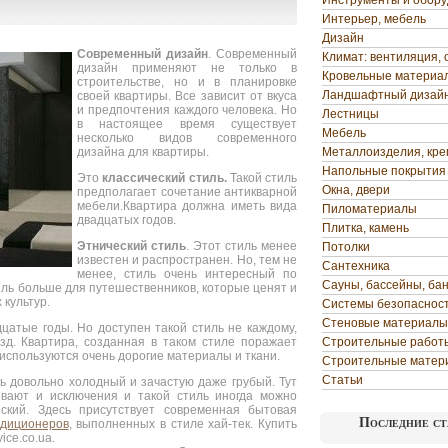
Инструменты и обор
Интерьер, мебель
Дизайн
Современный дизайн
. Современный
Климат: вентиляция, 
дизайн применяют не только в
Кровельные материа
строительстве, но и в планировке
Ландшафтный дизай
своей квартиры. Все зависит от вкуса
и предпочтения каждого человека. Но
Лестницы
в настоящее время существует
Мебель
несколько видов современного
дизайна для квартиры.
Металлоизделия, кр
Напольные покрытия
Это
классический стиль.
Такой стиль
Окна, двери
предполагает сочетание антикварной
мебели.Квартира должна иметь вида
Пиломатериалы
двадцатых годов.
Плитка, камень
Этнический стиль
. Этот стиль менее
Потолки
известен и распространен. Но, тем не
Сантехника
менее, стиль очень интересный по
Сауны, бассейны, ба
иль больше для путешественников, которые ценят и
 культур.
Системы безопаснос
Стеновые материалы
дцатые годы. Но доступен такой стиль не каждому,
зд. Квартира, созданная в таком стиле поражает
Строительные работ
 используются очень дорогие материалы и ткани.
Строительные матер
Статьи
ь довольно холодный и зачастую даже грубый. Тут
ывают и исключения и такой стиль иногда можно
ский. Здесь присутствует современная бытовая
Последние ст
ндиционеров
, выполненных в стиле хай-тек. Купить
ice.co.ua.