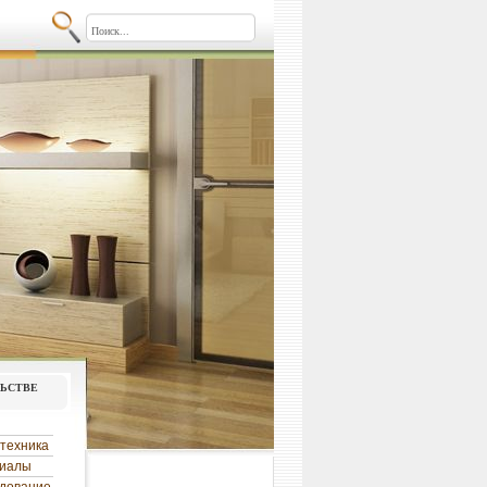
льстве
техника
риалы