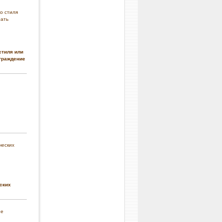
стиля или
граждение
ских