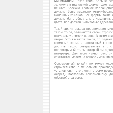
Минимализм.
Такой стиль больше все
заложена в идеальной форме. Цвет до
не быть броским. Главное воплощение
должны быть идеально отшлифованы
малейших изъянов. Все формы такие из
должны быть обязательно лаконичным
цвета, пол должен быть только деревян
Такой вид интерьера предполагает ми
таком стиле, отличаются своей строго
натуральную кожу и дерево. В таком ст
узоры. Что касается тонов, то отдают
кремовый, серый и пастельный. Но не 
достичь такого совершенства в ст
неповторимый стиль, который вы в да
интерьера. Для этого нужно точно зна
сочетается. Затем на основе имеющихс
Современный дизайн не может отде
строительстве, в мебельном производс
установления отопления в доме позвол
очередь позволило современному д
обустройства дома.