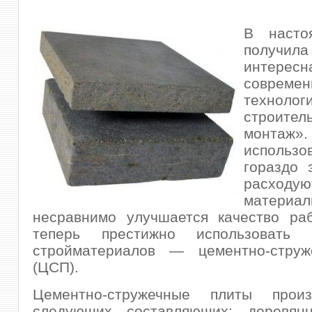
В насто
получил
интересн
современ
технолог
строител
монтаж
использо
гораздо 
расходую
матер
несравнимо улучшается качество ра
теперь престижно использовать 
стройматериалов — цементно-струж
(ЦСП).
Цементно-стружечные плиты произ
следующих составляющих: деревян