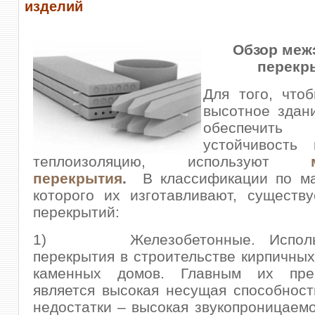
изделий
Обзор меж
перекр
Для того, что
высотное здан
обеспеч
устойчивость
теплоизоляцию, используют
перекрытия
.
В классификации по ма
которого их изготавливают, существ
перекрытий:
1) Железобетонные. Использ
перекрытия в строительстве кирпичных
каменных домов. Главным их пре
является высокая несущая способност
недостатки – высокая звукопроницаемо