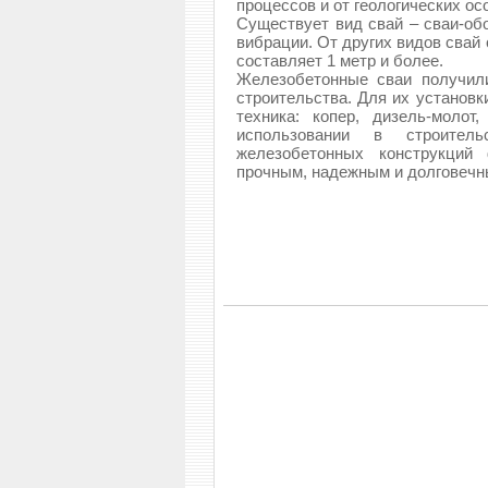
процессов и от геологических ос
Существует вид свай – сваи-обо
вибрации. От других видов свай
составляет 1 метр и более.
Железобетонные сваи получил
строительства. Для их установк
техника: копер, дизель-молот
использовании в строител
железобетонных конструкций 
прочным, надежным и долговечн