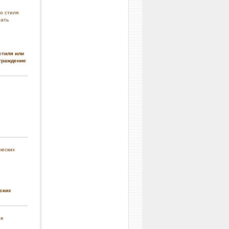
стиля или
граждение
ских