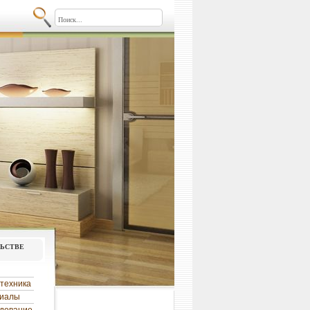
льстве
техника
риалы