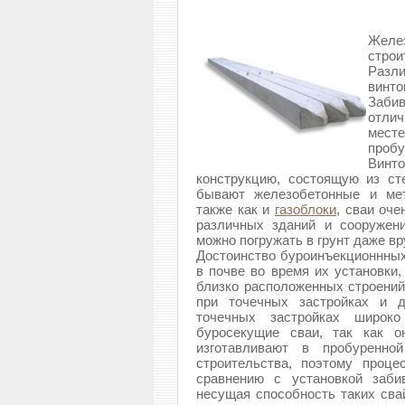
Желе
строи
Разл
винто
Забив
отлич
мест
пробу
Вин
конструкцию, состоящую из ст
бывают железобетонные и мет
также как и
газоблоки
, сваи оч
различных зданий и сооружен
можно погружать в грунт даже в
Достоинство буроинъекционнных
в почве во время их установки
близко расположенных строений
при точечных застройках и д
точечных застройках широк
буросекущие сваи, так как о
изготавливают в пробуренно
строительства, поэтому проц
сравнению с установкой заби
несущая способность таких сва