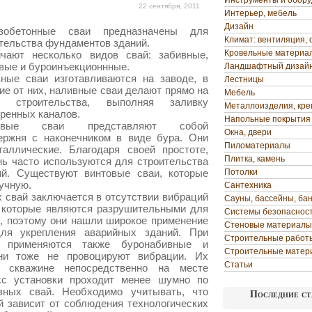
Инструменты и обор
22 сентября, 2011
Интерьер, мебель
Дизайн
зобетонные сваи предназначены для
Климат: вентиляция, 
тельства фундаментов зданий.
Кровельные материа
ичают несколько видов свай: забивные,
вые и буроинъекционнные.
Ландшафтный дизай
ные сваи изготавливаются на заводе, в
Лестницы
ие от них, наливные сваи делают прямо на
Мебель
е строительства, выполняя заливку
Металлоизделия, кр
ренных каналов.
Напольные покрытия
товые сваи представляют собой
Окна, двери
ержня с наконечником в виде бура.
Они
Пиломатериалы
аллические. Благодаря своей простоте,
Плитка, камень
ень часто используются для строительства
ий. Существуют винтовые сваи, которые
Потолки
ручную.
Сантехника
 свай заключается в отсутствии вибраций
Сауны, бассейны, ба
, которые являются разрушительными для
Системы безопаснос
, поэтому они нашли широкое применение
Стеновые материалы
ля укрепления аварийных зданий. При
Строительные работ
о применяются также буронабивные и
Строительные матер
ни тоже не провоцируют вибрации. Их
Статьи
й скважине непосредственно на месте
есс установки проходит менее шумно по
вных свай. Необходимо учитывать, что
Последние ст
й зависит от соблюдения технологических