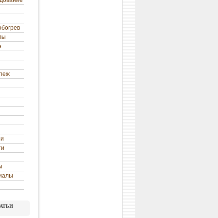
удование
обогрев
лы
н
епеж
ни
ти
ы
иалы
атьи