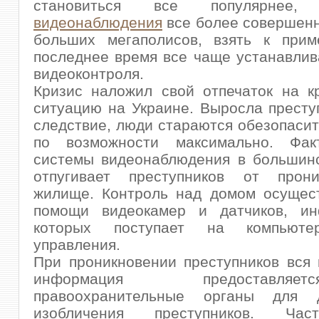
становиться все популярн
видеонаблюдения
все более совершен
больших мегаполисов, взять к прим
последнее время все чаще устанавли
видеоконтроля.
Кризис наложил свой отпечаток на к
ситуацию на Украине. Выросла преступ
следствие, люди стараются обезопасит
по возможности максимально. Фак
системы видеонаблюдения в большинс
отпугивает преступников от прон
жилище. Контроль над домом осущест
помощи видеокамер и датчиков, и
которых поступает на компьюте
управления.
При проникновении преступников вся
информация предоставл
правоохранительные органы для д
изобличения преступников. Ча