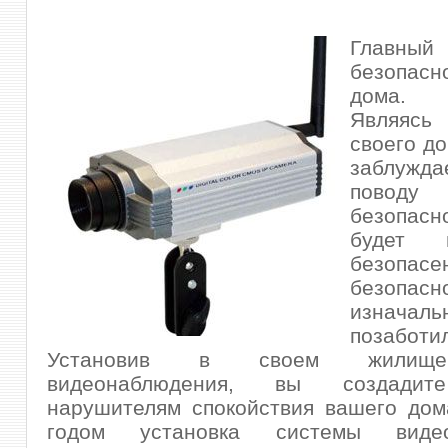
Главн
безопасн
дома.
Являясь
своего до
заблуж
пово
безопас
будет м
безопасен
безопа
изначаль
позаботи
Установив в своем жилище
видеонаблюдения, вы создадит
нарушителям спокойствия вашего дом
годом установка системы видео