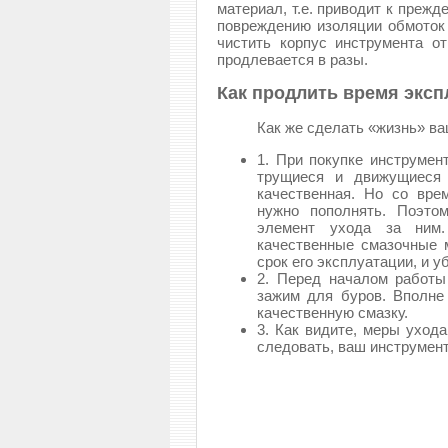
материал, т.е. приводит к преж
повреждению изоляции обмоток 
чистить корпус инструмента о
продлевается в разы.
Как продлить время экс
Как же сделать «жизнь» в
1. При покупке инструмен
трущиеся и движущиеся 
качественная. Но со вре
нужно пополнять. Поэто
элемент ухода за ним.
качественные смазочные 
срок его эксплуатации, и у
2. Перед началом работы
зажим для буров. Вполне
качественную смазку.
3. Как видите, меры уход
следовать, ваш инструмент