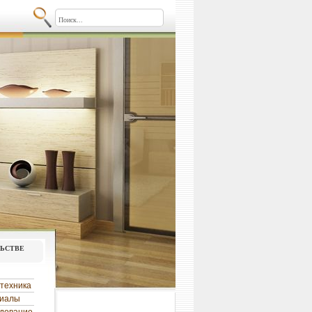
льстве
техника
риалы