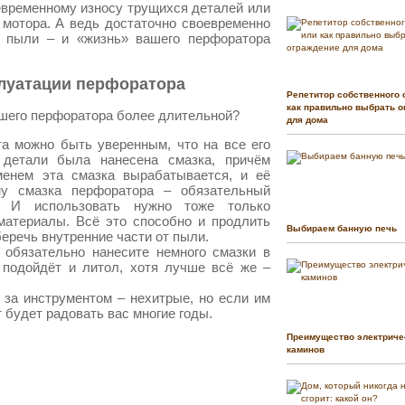
девременному износу трущихся деталей или
мотора. А ведь достаточно своевременно
т пыли – и «жизнь» вашего перфоратора
плуатации перфоратора
Репетитор собственного 
как правильно выбрать о
ашего перфоратора более длительной?
для дома
та можно быть уверенным, что на все его
детали была нанесена смазка, причём
менем эта смазка вырабатывается, и её
му смазка перфоратора – обязательный
 И использовать нужно тоже только
материалы. Всё это способно и продлить
Выбираем банную печь
беречь внутренние части от пыли.
 обязательно нанесите немного смазки в
 подойдёт и литол, хотя лучше всё же –
а за инструментом – нехитрые, но если им
 будет радовать вас многие годы.
Преимущество электриче
каминов