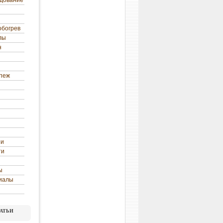
удование
обогрев
лы
н
епеж
ни
ти
ы
иалы
атьи