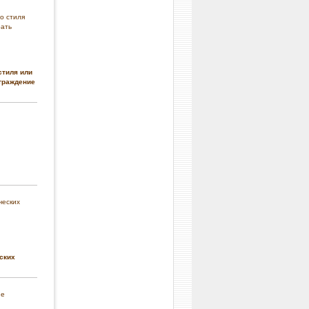
стиля или
граждение
ских