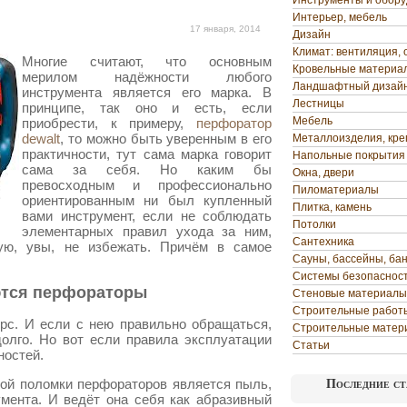
Инструменты и обор
Интерьер, мебель
17 января, 2014
Дизайн
Климат: вентиляция, 
Многие считают, что основным
Кровельные материа
мерилом надёжности любого
Ландшафтный дизай
инструмента является его марка. В
Лестницы
принципе, так оно и есть, если
Мебель
приобрести, к примеру,
перфоратор
dewalt
, то можно быть уверенным в его
Металлоизделия, кр
практичности, тут сама марка говорит
Напольные покрытия
сама за себя. Но каким бы
Окна, двери
превосходным и профессионально
Пиломатериалы
ориентированным ни был купленный
Плитка, камень
вами инструмент, если не соблюдать
Потолки
элементарных правил ухода за ним,
Сантехника
ую, увы, не избежать. Причём в самое
Сауны, бассейны, ба
Системы безопаснос
ются перфораторы
Стеновые материалы
Строительные работ
рс. И если с нею правильно обращаться,
Строительные матер
олго. Но вот если правила эксплуатации
Статьи
ностей.
ой поломки перфораторов является пыль,
Последние ст
умента. И ведёт она себя как абразивный