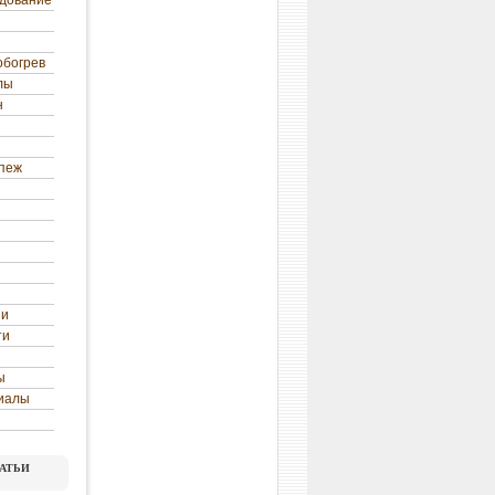
удование
обогрев
лы
н
епеж
ни
ти
ы
иалы
атьи