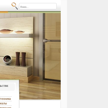
льстве
техника
риалы