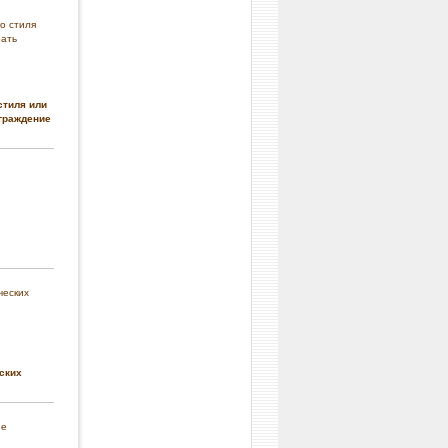
стиля или
граждение
ских