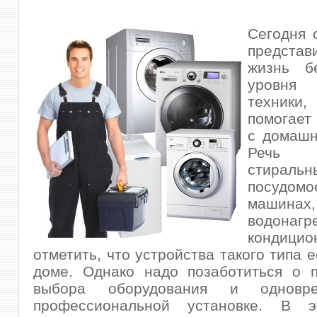
Сегодня 
предст
жизнь б
уровня
техник
помогает
с домашн
Речь
стирал
посудомо
машинах,
водонагр
кондицио
отметить, что устройства такого типа 
доме. Однако надо позаботиться о п
выбора оборудования и одновр
профессиональной установке. В э