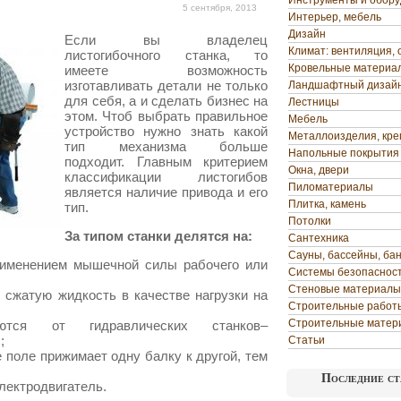
Инструменты и обор
5 сентября, 2013
Интерьер, мебель
Дизайн
Если вы владелец
Климат: вентиляция, 
листогибочного станка, то
Кровельные материа
имеете возможность
изготавливать детали не только
Ландшафтный дизай
для себя, а и сделать бизнес на
Лестницы
этом. Чтоб
выбрать правильное
Мебель
устройство нужно знать какой
Металлоизделия, кр
тип механизма больше
Напольные покрытия
подходит. Главным критерием
Окна, двери
классификации листогибов
Пиломатериалы
является наличие привода и его
Плитка, камень
тип.
Потолки
За типом станки делятся на:
Сантехника
Сауны, бассейны, ба
рименением мышечной силы рабочего или
Системы безопаснос
Стеновые материалы
 сжатую жидкость в качестве нагрузки на
Строительные работ
Строительные матер
аются от гидравлических станков–
;
Статьи
е поле прижимает одну балку к другой, тем
Последние ст
лектродвигатель.