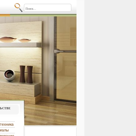
льстве
техника
риалы