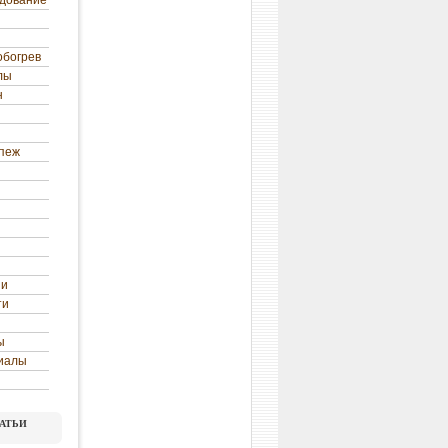
удование
обогрев
лы
н
епеж
ни
ти
ы
иалы
атьи