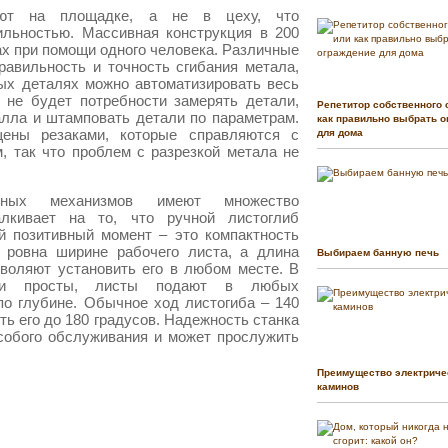
ют на площадке, а не в цеху, что
ильностью. Массивная конструкция в 200
ах при помощи одного человека. Различные
равильность и точность сгибания метала,
ых деталях можно автоматизировать весь
, не будет потребности замерять детали,
Репетитор собственного 
лла и штамповать детали по параметрам.
как правильно выбрать о
ены резаками, которые справляются с
для дома
, так что проблем с разрезкой метала не
чных механизмов имеют множество
лкивает на то, что ручной листоглиб
й позитивный момент – это компактность
 ровна ширине рабочего листа, а длина
Выбираем банную печь
зволяют установить его в любом месте. В
нки просты, листы подают в любых
по глубине. Обычное ход листогиба – 140
ть его до 180 градусов. Надежность станка
особого обслуживания и может прослужить
Преимущество электриче
каминов