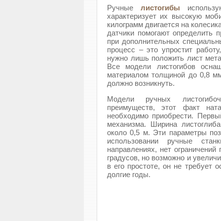
Ручные
листогибы
использу
характеризует их высокую моб
килограмм двигается на колесик
датчики помогают определить п
при дополнительных специальн
процесс – это упростит работу
нужно лишь положить лист мета
Все модели листогибов оснащ
материалом толщиной до 0,8 мм
должно возникнуть.
Модели ручных листогибо
преимуществ, этот факт ната
необходимо приобрести. Первы
механизма. Ширина листоглиба
около 0,5 м. Эти параметры по
использовании ручные ста
направлениях, нет ограничений 
градусов, но возможно и увеличи
в его простоте, он не требует 
долгие годы.