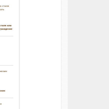
стиля или
граждение
ских