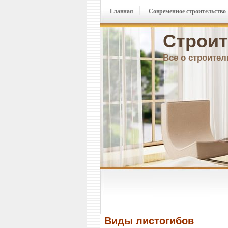
Главная
Современное строительство
Строит
Все о строител
Виды листогибов