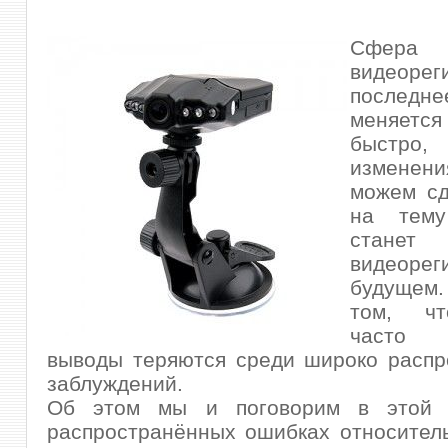
Сфера
видеоре
послед
меняет
быстро,
изменени
можем сд
на тему
ста
видеорег
будущем.
том, ч
часто
пр
выводы теряются среди широко распр
заблуждений.
Об этом мы и поговорим в этой 
распространённых ошибках относител