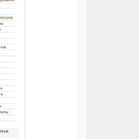
удование
обогрев
лы
н
епеж
ни
ти
ы
иалы
атьи