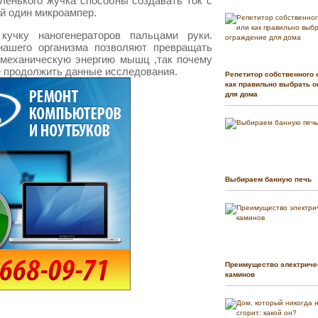
ленького жучка способны создавать ток с
ой один микроампер.
кучку наногенераторов пальцами руки.
нашего организма позволяют превращать
 механическую энергию мышц ,так почему
е продолжить данные исследования.
Репетитор собственного 
как правильно выбрать о
для дома
Выбираем банную печь
Преимущество электриче
каминов