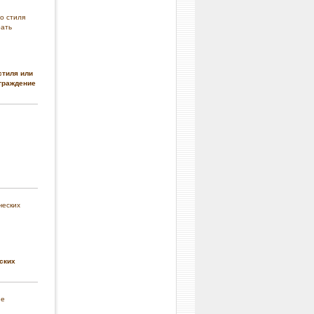
стиля или
граждение
ских