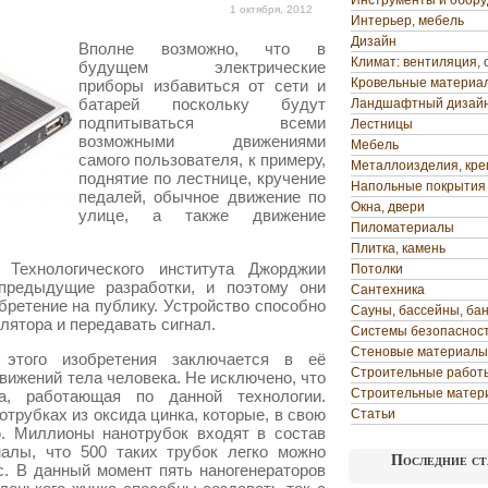
Инструменты и обор
1 октября, 2012
Интерьер, мебель
Дизайн
Вполне возможно, что в
Климат: вентиляция, 
будущем электрические
Кровельные материа
приборы избавиться от сети и
батарей поскольку будут
Ландшафтный дизай
подпитываться всеми
Лестницы
возможными движениями
Мебель
самого пользователя, к примеру,
Металлоизделия, кр
поднятие по лестнице,
кручение
Напольные покрытия
педалей, обычное движение по
Окна, двери
улице, а также движение
Пиломатериалы
Плитка, камень
Технологического института Джорджии
Потолки
редыдущие разработки, и поэтому они
Сантехника
бретение на публику. Устройство способно
Сауны, бассейны, ба
ятора и передавать сигнал.
Системы безопаснос
Стеновые материалы
этого изобретения заключается в её
Строительные работ
вижений тела человека. Не исключено, что
Строительные матер
, работающая по данной технологии.
отрубках из оксида цинка, которые, в свою
Статьи
. Миллионы нанотрубок входят в состав
малы, что 500 таких трубок легко можно
Последние ст
. В данный момент пять наногенераторов