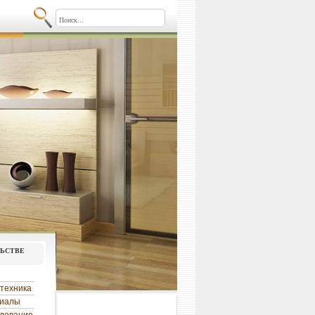
льстве
техника
риалы