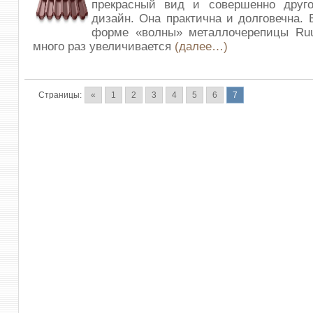
прекрасный вид и совершенно друг
дизайн. Она практична и долговечна. 
форме «волны» металлочерепицы Ruuk
много раз увеличивается
(далее…)
Страницы:
«
1
2
3
4
5
6
7