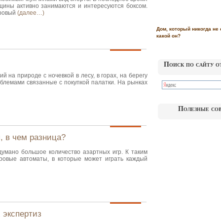
щины активно занимаются и интересуются боксом.
уровый
(далее…)
Дом, который никогда не 
какой он?
Поиск по сайту о
 на природе с ночевкой в лесу, в горах, на берегу
облемами связанные с покупкой палатки. На рынках
Полезные со
 в чем разница?
умано большое количество азартных игр. К таким
ровые автоматы, в которые может играть каждый
 экспертиз