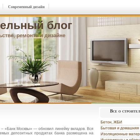
Современный дизайн
ельный блог
ьстве, ремонте и дизайне
Все о строите
Бетон, ЖБИ
Бытовая и домашняя 
 – «Банк Москвы» — обновил линейку вкладов. Вся
емых депозитных продуктах банка размещена на
Изоляционные мате