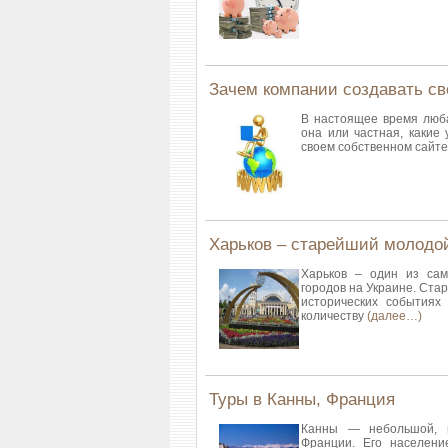
Зачем компании создавать св
В настоящее время люба
она или частная, какие 
своем собственном сайт
Харьков – старейший молодой
Харьков – один из са
городов на Украине. Стар
исторических событиях
количеству
(далее…)
Туры в Канны, Франция
Канны — небольшой, 
Франции. Его населени