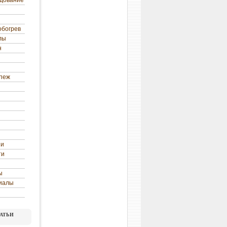
удование
обогрев
лы
н
епеж
ни
ти
ы
иалы
атьи