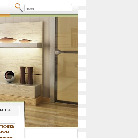
льстве
техника
риалы