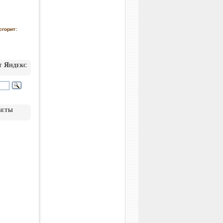
сгорит:
т Яндекс
веты