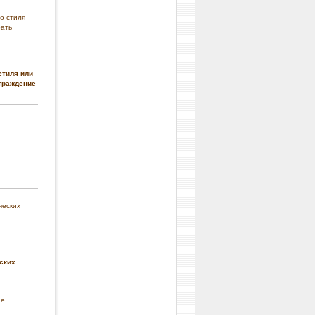
стиля или
граждение
ских