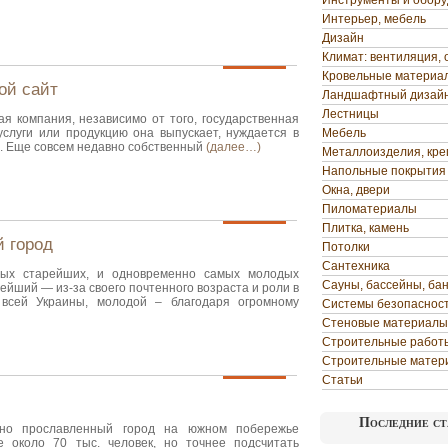
Инструменты и обор
Интерьер, мебель
Дизайн
Климат: вентиляция, 
Кровельные материа
ой сайт
Ландшафтный дизай
Лестницы
я компания, независимо от того, государственная
услуги или продукцию она выпускает, нуждается в
Мебель
е. Еще совсем недавно собственный
(далее…)
Металлоизделия, кр
Напольные покрытия
Окна, двери
Пиломатериалы
Плитка, камень
 город
Потолки
Сантехника
мых старейших, и одновременно самых молодых
Сауны, бассейны, ба
ейший — из-за своего почтенного возраста и роли в
 всей Украины, молодой – благодаря огромному
Системы безопаснос
Стеновые материалы
Строительные работ
Строительные матер
Статьи
Последние ст
но прославленный город на южном побережье
е около 70 тыс. человек, но точнее подсчитать