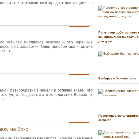
огие из тех, кто числится в городе отдыхающими, на
Репетитор собственного 
как правильно выбрать о
для дома
ло четырех миллионов человек – это коренные
риехали на заработки. Одни приобретают – другие
лее…)
Выбираем банную печь
амой разнообразной мебели и отлично знаем, что
это стул, а это диван, а это холодильник. Возможно,
…)
Преимущество электриче
каминов
вку на бокс
любимый мужчинами вид спорта. В последнее время