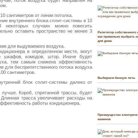
лучае, поток воздуха будет направлен на
ом.
10 сантиметров от линии потолка.
ие внутреннего блока сплит-системы в 10
В некоторых случаях можно повесить
ельно оставить пространство не менее 3
Репетитор собственного 
как правильно выбрать о
для дома
вие для выдуваемого воздуха.
ндиционера в определенном месте, могут
е шкафов, комодов, штор. Иначе будет
духа, тем самым снижена эффективность
е для беспрепятственного потока воздуха
100 сантиметров.
Выбираем банную печь
нутренний блок сплит-системы далеко от
 лучше. Короб, спрятанной трассы, будет
 Длинная трасса увеличивает расходы на
эффективность работы кондиционера.
Преимущество электриче
каминов