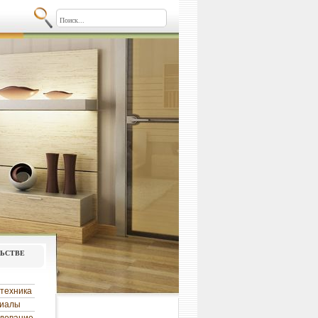
льстве
техника
риалы