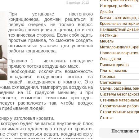
Инструменты и обор
5 ноября, 2012
Интерьер, мебель
Дизайн
При установке настенного
Климат: вентиляция, 
кондиционера, должен решаться в
Кровельные материа
первую очередь не только вопрос
дизайна помещения в целом, но и его
Ландшафтный дизай
техническая сторона. Если соблюдать
Лестницы
простые правила, то сможете создать
Мебель
оптимальные условия для успешной
Металлоизделия, кр
работы кондиционера.
Напольные покрытия
Окна, двери
Правило 1 – исключить попадание
Пиломатериалы
прямого потока воздушных масс.
Необходимо исключить возможность
Плитка, камень
попадания воздушного потока на
Потолки
людей, находящихся в комнате. Это
Сантехника
режима охлаждения, температура воздуха на
Сауны, бассейны, ба
реднем на 10 градусов меньше, и при
Системы безопаснос
еловека, возможны симптомы простуды.
Стеновые материалы
едует расположить так, чтобы воздух
Строительные работ
о пребывания людей.
Строительные матер
нер у изголовья кровати.
Статьи
 которую будет вешаться внутренний блок
аксимально удаленную стену от кровати.
Последние ст
 не стоит опасаться вешать кондиционер у