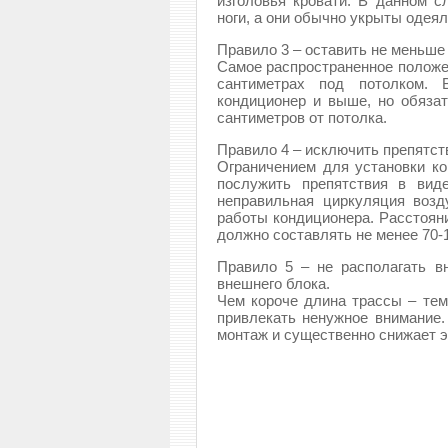
изголовья кровати. В данном с
ноги, а они обычно укрыты одеял
Правило 3 – оставить не меньше 
Самое распространенное положен
сантиметрах под потолком. 
кондиционер и выше, но обязат
сантиметров от потолка.
Правило 4 – исключить препятст
Ограничением для установки ко
послужить препятствия в вид
неправильная циркуляция воз
работы кондиционера. Расстояни
должно составлять не менее 70-
Правило 5 – не располагать в
внешнего блока.
Чем короче длина трассы – тем
привлекать ненужное внимание.
монтаж и существенно снижает 