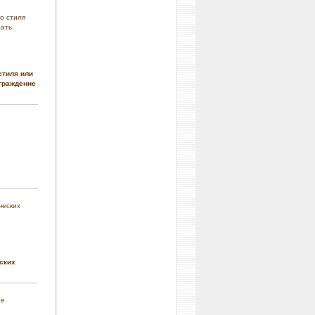
стиля или
граждение
ских