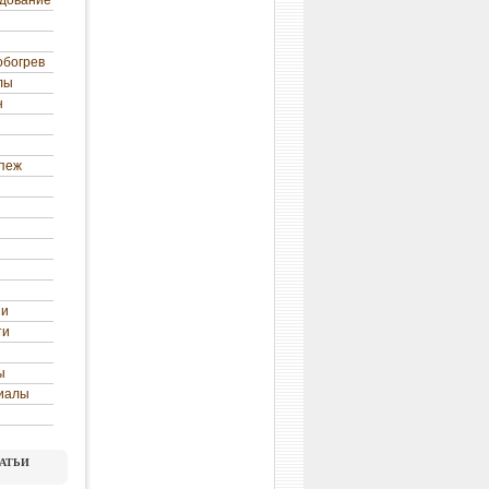
удование
обогрев
лы
н
епеж
ни
ти
ы
иалы
атьи