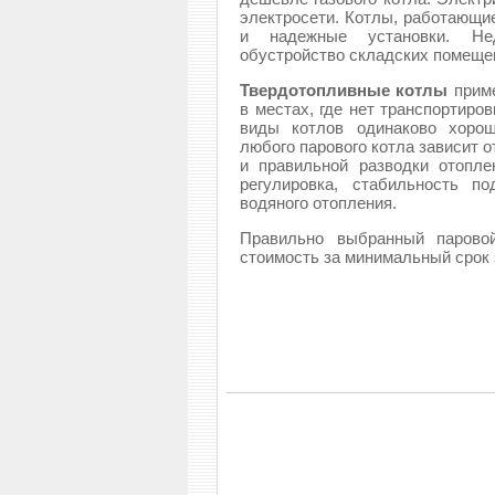
электросети. Котлы, работающи
и надежные установки. Нед
обустройство складских помещен
Твердотопливные котлы
приме
в местах, где нет транспортиро
виды котлов одинаково хорош
любого парового котла зависит 
и правильной разводки отопле
регулировка, стабильность п
водяного отопления.
Правильно выбранный паровой
стоимость за минимальный срок 