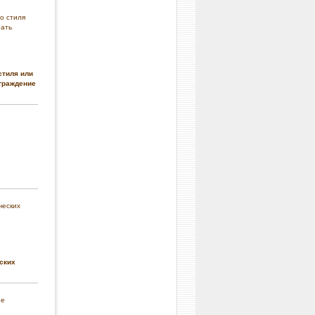
стиля или
граждение
ских