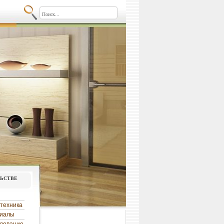
льстве
техника
риалы