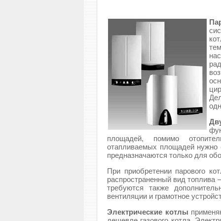
Па
си
кот
те
нас
ра
воз
ос
ци
Де
одн
Дв
фу
площадей, помимо отопител
отапливаемых площадей нужно 
предназначаются только для об
При приобретении парового ко
распространенный вид топлива —
требуются также дополнитель
вентиляции и грамотное устройс
Электрические котлы
применяю
дешевле газового котла. Элект