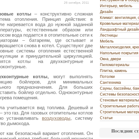
Инструменты и обор
26 октября, 2011
Интерьер, мебель
Дизайн
ровые котлы
– конструктивно сложная
Климат: вентиляция, 
стема отопления. Принцип действия: в
Кровельные материа
ле нагревается вода до нужной заданной
мпературы, естественным образом или
Ландшафтный дизай
осом вода подается в отопительные сети к
Лестницы
диаторам – батареям, где остывает и
Мебель
вращается снова в котел. Существуют две
Металлоизделия, кр
новные системы отопления естественной
Напольные покрытия
ркуляции
и принудительной циркуляцией.
Окна, двери
лятся котлы на двухконтурные и
Пиломатериалы
оконтурные.
Плитка, камень
ухконтурные котлы,
могут выполнять
Потолки
нкцию бойлеров, для минимальных
Сантехника
ьного предназначения. Для больших
Сауны, бассейны, ба
ставить бойлер отдельно. Одноконтурные
Системы безопаснос
огрева помещения.
Стеновые материалы
Строительные работ
тла учитывается вид топлива. Дешевый и
Строительные матер
 это газ. Для газовых отопительны котлов
но устанавливать
воздуховоды
, систему
Статьи
тво дымохода.
Последние ст
т как безопасный вариант отопления. Он
рический котел требует большой мощности