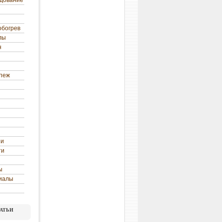
удование
обогрев
лы
н
епеж
ни
ти
ы
иалы
атьи