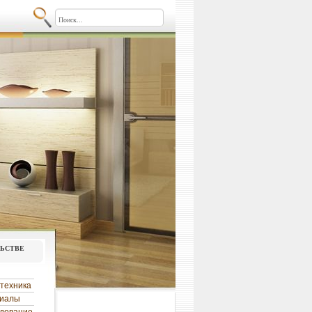
льстве
техника
риалы