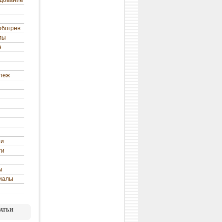
удование
обогрев
лы
н
епеж
ни
ти
ы
иалы
атьи