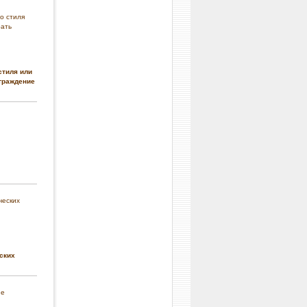
стиля или
граждение
ских