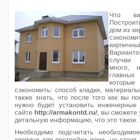
Что ва
Построит
дом из ки
сэконо
кирпич
Вариан
случаи
много, 
главны
которые 
сэкономить: способ кладки, материал
также знать, что после того как вы по
нужно будет установить инженерные 
сайте
http://armakontd.ru/
, вы сможете
детальную информацию, что это такое.
Необходимо подсчитать необходимое
кирпича для постройки дома, не стоит 