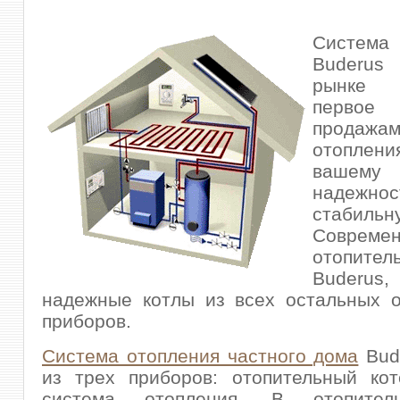
Система
Buderus
рынке 
первое
продажа
отоплени
ваше
надеж
стабиль
Совреме
отопите
Buderu
надежные котлы из всех остальных о
приборов.
Система отопления частного дома
Bud
из трех приборов: отопительный кот
система отопления. В отопител