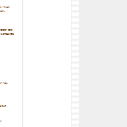
стиля или
граждение
ских