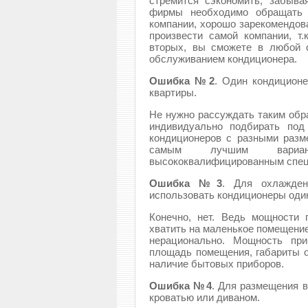
стремится сэкономить, забыва
фирмы необходимо обращать 
компании, хорошо зарекомендов
произвести самой компании, т.к
вторых, вы сможете в любой 
обслуживанием кондиционера.
Ошибка №2
. Один кондицион
квартиры.
Не нужно рассуждать таким обр
индивидуально подбирать под
кондиционеров с разными разм
самым лучшим вариа
высококвалифицированным спец
Ошибка №3
. Для охлажде
использовать кондиционеры оди
Конечно, нет. Ведь мощности
хватить на маленькое помещение
нерационально. Мощность пр
площадь помещения, габариты о
наличие бытовых приборов.
Ошибка №4
. Для размещения в
кроватью или диваном.