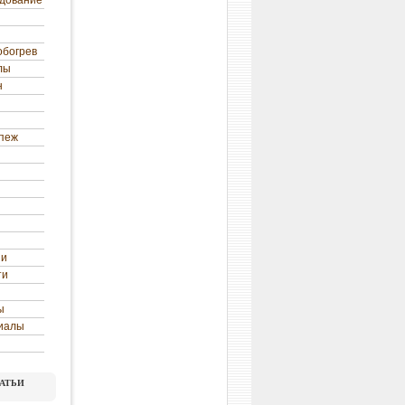
удование
обогрев
лы
н
епеж
ни
ти
ы
иалы
атьи