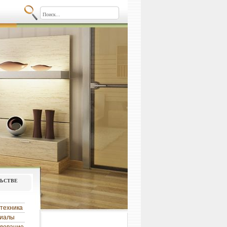
льстве
техника
риалы