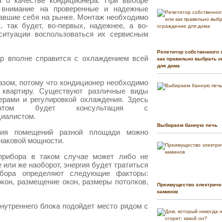
я о качестве кондиционера. При выборе
внимание на проверенные и надежные
авшие себя на рынке. Монтаж необходимо
. так будет, во-первых, надежнее, а во-
ситуации воспользоваться их сервисным
Репетитор собственного 
ер вполне справится с охлаждением всей
как правильно выбрать о
для дома
азом, потому что кондиционер необходимо
 квартиру. Существуют различные виды
ерами и регулировкой охлаждения. Здесь
нтом будет консультация с
иалистом.
Выбираем банную печь
ния помещений разной площади можно
наковой мощности.
 прибора в таком случае может либо не
 или же наоборот, энергия будет тратиться
ибора определяют следующие факторы:
кон, размещение окон, размеры потолков,
Преимущество электриче
каминов
нутреннего блока подойдет место рядом с