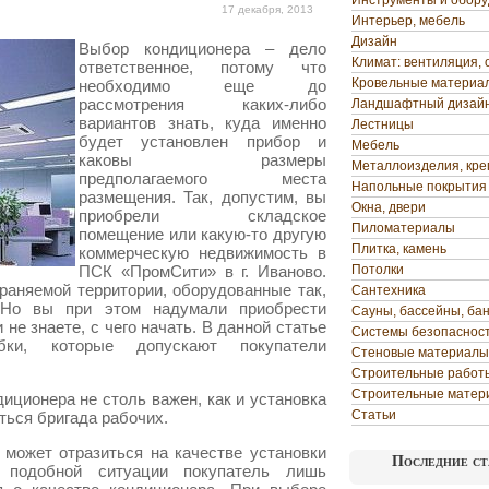
Инструменты и обор
17 декабря, 2013
Интерьер, мебель
Дизайн
Выбор кондиционера – дело
Климат: вентиляция, 
ответственное, потому что
Кровельные материа
необходимо еще до
рассмотрения каких-либо
Ландшафтный дизай
вариантов знать, куда именно
Лестницы
будет установлен прибор и
Мебель
каковы размеры
Металлоизделия, кр
предполагаемого места
Напольные покрытия
размещения. Так, допустим, вы
Окна, двери
приобрели складское
Пиломатериалы
помещение или какую-то другую
Плитка, камень
коммерческую недвижимость в
ПСК «ПромСити» в г. Иваново.
Потолки
раняемой территории, оборудованные так,
Сантехника
 Но вы при этом надумали приобрести
Сауны, бассейны, ба
не знаете, с чего начать. В данной статье
Системы безопаснос
бки, которые допускают покупатели
Стеновые материалы
Строительные работ
Строительные матер
иционера не столь важен, как и установка
Статьи
ться бригада рабочих.
может отразиться на качестве установки
Последние ст
 подобной ситуации покупатель лишь