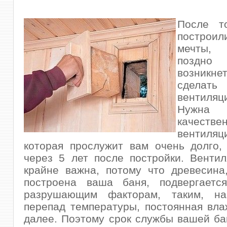
После т
построил
мечты,
поздн
возникнет
сделат
вентиля
Нужна 
качестве
вентил
которая прослужит вам очень долго,
через 5 лет после постройки. Венти
крайне важна, потому что древесина
построена ваша баня, подвергаетс
разрушающим факторам, таким, на
перепад температуры, постоянная вла
далее. Поэтому срок службы вашей ба