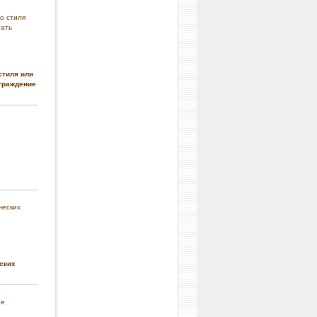
стиля или
граждение
ских