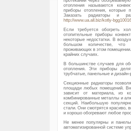
протекании через обогреваемую
отопления называются конвек
приборы отопления, которые 
Заказать радиаторы и р
http://www.ua.all.biz/kotly-bgg1001
Если требуется обогреть хол
отопительные приборы конвект
некоторые недостатки. В воздух
большом количестве, что 
проживающих в этом помещении.
крайних случаях.
В большинстве случаев для об
отопления. Эти приборы деля
трубчатые, панельные и дизайн-
Секционные радиаторы позволя
площади любых помещений. Вн
зависит от материала, из ко
комбинированные металлы и алю
секций. Наибольшую популярн
стали. Они смотрятся красиво, 
и хорошо обогревают любое прос
Не менее популярны и панель
автоматизированной системе упр