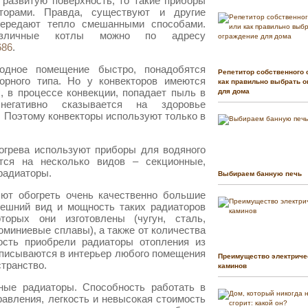
 развитую поверхность, то такие приборы
торами. Правда, существуют и другие
передают тепло смешанными способами.
азличные котлы можно по адресу
686
.
одное помещение быстро, понадобятся
Репетитор собственного 
орного типа. Но у конвекторов имеются
как правильно выбрать о
, в процессе конвекции, попадает пыль в
для дома
негативно сказывается на здоровье
 Поэтому конвекторы используют только в
огрева используют приборы для водяного
тся на несколько видов – секционные,
радиаторы.
Выбираем банную печь
ют обогреть очень качественно большие
ешний вид и мощность таких радиаторов
торых они изготовлены (чугун, сталь,
миниевые сплавы), а также от количества
ость приобрели радиаторы отопления из
вписываются в интерьер любого помещения
Преимущество электриче
транство.
каминов
ные радиаторы. Способность работать в
авления, легкость и невысокая стоимость