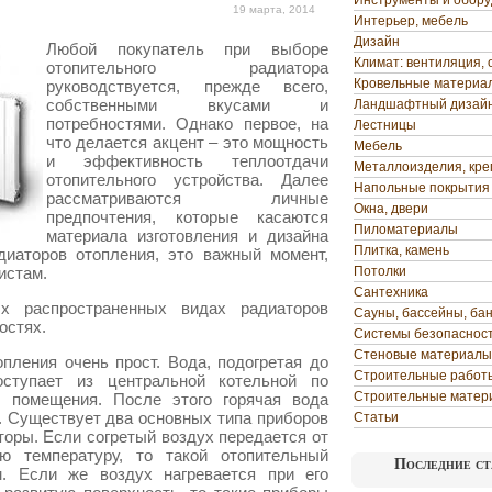
Инструменты и обор
19 марта, 2014
Интерьер, мебель
Дизайн
Любой покупатель при выборе
Климат: вентиляция, 
отопительного радиатора
Кровельные материа
руководствуется, прежде всего,
собственными вкусами и
Ландшафтный дизай
потребностями. Однако первое, на
Лестницы
что делается акцент – это мощность
Мебель
и
эффективность теплоотдачи
Металлоизделия, кр
отопительного устройства. Далее
Напольные покрытия
рассматриваются личные
Окна, двери
предпочтения, которые касаются
Пиломатериалы
материала изготовления и дизайна
Плитка, камень
диаторов отопления, это важный момент,
истам.
Потолки
Сантехника
х распространенных видах радиаторов
Сауны, бассейны, ба
остях.
Системы безопаснос
Стеновые материалы
пления очень прост. Вода, подогретая до
Строительные работ
оступает из центральной котельной по
Строительные матер
помещения. После этого горячая вода
. Существует два основных типа приборов
Статьи
торы. Если согретый воздух передается от
ю температуру, то такой отопительный
Последние ст
м. Если же воздух нагревается при его