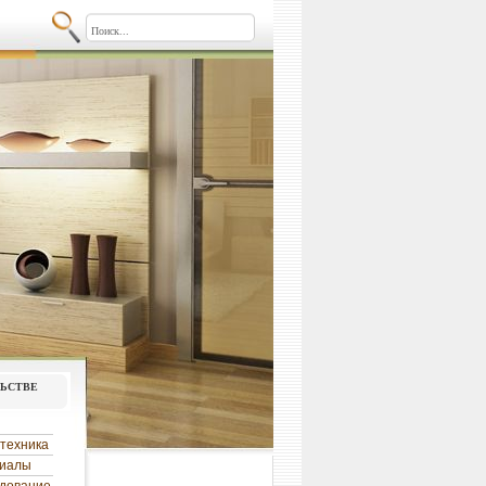
льстве
техника
риалы