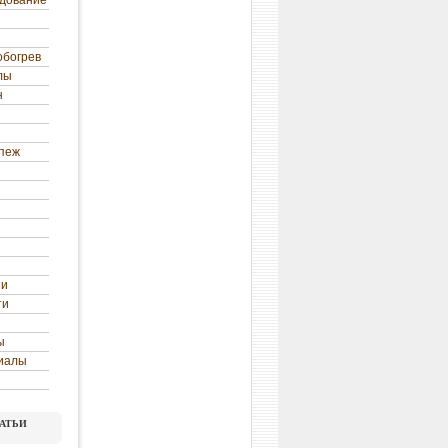
удование
обогрев
лы
н
епеж
ни
ти
ы
иалы
атьи