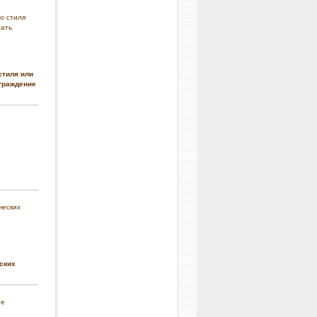
стиля или
граждение
ских