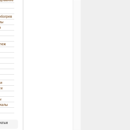
удование
обогрев
лы
н
епеж
ни
ти
ы
иалы
атьи