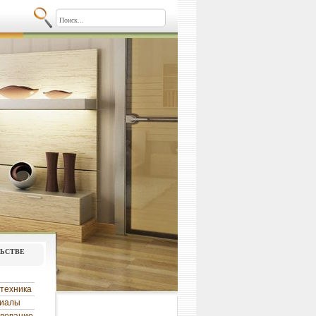
льстве
техника
риалы