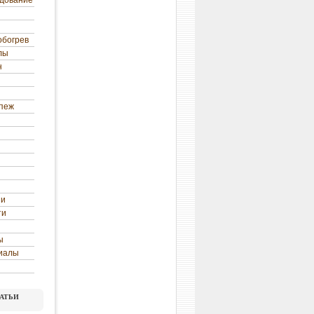
удование
обогрев
лы
н
епеж
ни
ти
ы
иалы
атьи