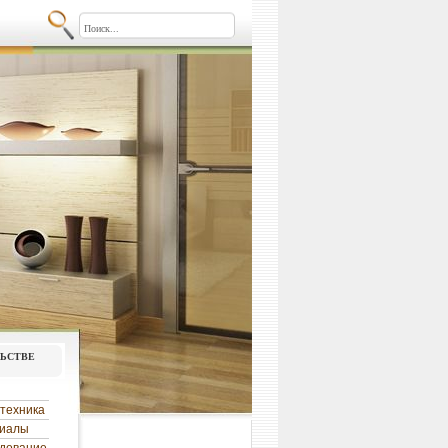
льстве
техника
риалы