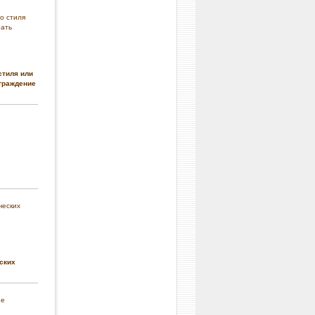
стиля или
граждение
ских