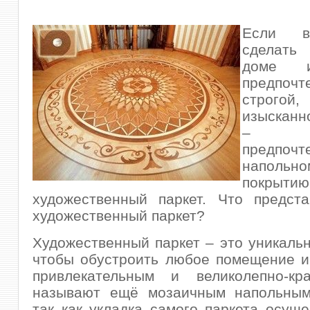
Если в
сделат
доме и
предпочт
стро
изысканн
– о
предпочт
напольно
покры
художественный паркет. Что предста
художественный паркет?
Художественный паркет – это уникаль
чтобы обустроить любое помещение и
привлекательным и великолепно-кр
называют ещё мозаичным напольным
так как укладка самого паркета осуще