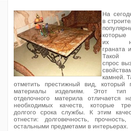
На сегод
в строите
популяр
которые
их нат
граната 
Такой 
спрос вы
свойст
камней.
Т
отметить престижный вид, который 
материалы изделиям. Этот тип 
отделочного материла отличается н
необходимых качеств, которые тр
долгого срока службы. К этим каче
отнести: долговечность, прочность,
остальными предметами в интерьерах.