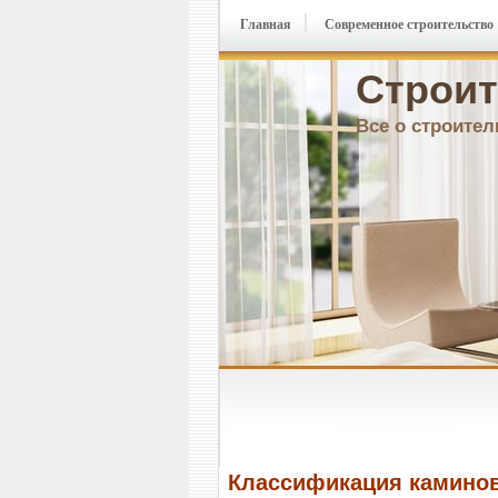
Главная
Современное строительство
Строит
Все о строител
Классификация камино