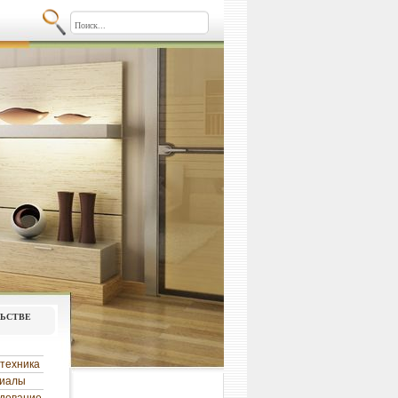
льстве
техника
риалы