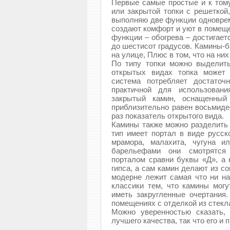
Первые самые простые и к тому
или закрытой топки с решеткой
выполняю две функции одноврем
создают комфорт и уют в помещ
функции – обогрева – достигает
до шестисот градусов. Камины-
на улице, Плюс в том, что на них
По типу топки можно выделит
открытых видах топка может 
система потребляет достаточ
практичной для использован
закрытый камин, оснащенный
приблизительно равен восьмиде
раз показатель открытого вида.
Камины также можно разделить 
тип имеет портал в виде русск
мрамора, малахита, чугуна и
барельефами они смотрятся 
порталом сравни буквы «Д», а 
гипса, а сам камин делают из с
модерне лежит самая что ни на
классики тем, что камины мог
иметь закругленные очертания.
помещениях с отделкой из стекл
Можно уверенностью сказать,
лучшего качества, так что его и 