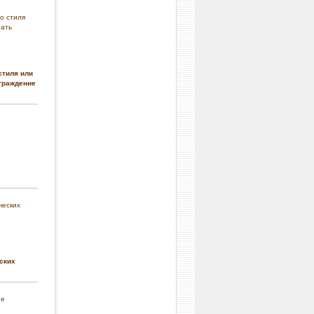
стиля или
граждение
ских