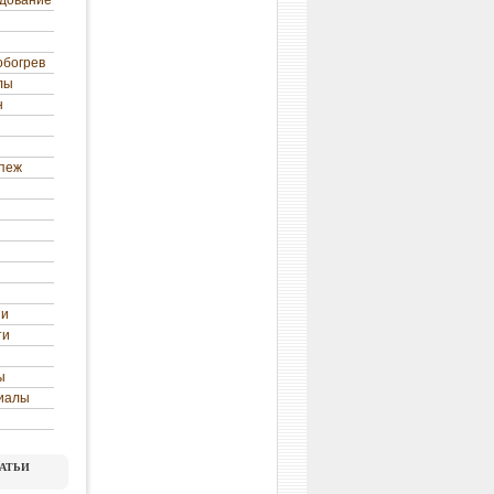
удование
обогрев
лы
н
епеж
ни
ти
ы
иалы
атьи