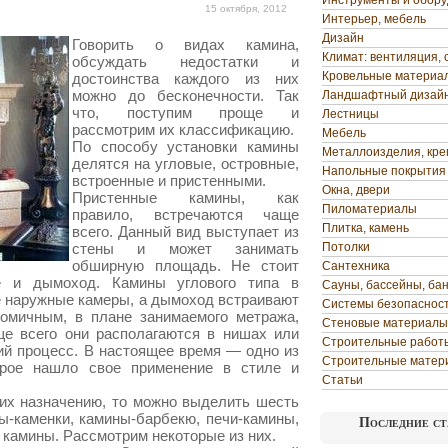
Инструменты и обор
15 октября, 2012
Интерьер, мебель
Дизайн
Говорить о видах камина,
Климат: вентиляция, 
обсуждать недостатки и
Кровельные материа
достоинства каждого из них
можно до бесконечности. Так
Ландшафтный дизай
что, поступим проще и
Лестницы
рассмотрим их классификацию.
Мебель
По способу установки камины
Металлоизделия, кр
делятся на угловые, островные,
Напольные покрытия
встроенные и пристенными.
Окна, двери
Пристенные камины, как
Пиломатериалы
правило, встречаются чаще
Плитка, камень
всего. Данный вид выступает из
стены и может занимать
Потолки
обширную площадь. Не стоит
Сантехника
е и дымоход. Камины углового типа в
Сауны, бассейны, ба
 наружные камеры, а дымоход встраивают
Системы безопаснос
номичным, в плане занимаемого метража,
Стеновые материалы
ще всего они располагаются в нишах или
Строительные работ
ий процесс. В настоящее время — одно из
Строительные матер
орое нашло свое применение в стиле и
Статьи
их назначению, то можно выделить шесть
ы-каменки, камины-барбекю, печи-камины,
Последние ст
камины. Рассмотрим некоторые из них.