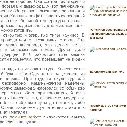
 же не дорогие. Они состоят из открытой
, портала и дымохода. А вот печи-камины
енно: обогревают помещение, основная, и
ении. Хорошая эффективность их основной
ся за счет большой температуры в топке –
барбекю предназначены для использования
 можно готовить.
Репетитор собственного 
как правильно выбрать о
ь открытые и закрытые типы каминов. В
для дома
проводиться с нескольких сторон. Эта
но много кислорода, что делает ее не
ия в современных домах. Другое дело
 дверцей. КПД закрытого типа камина
сяти процентам, что превышает не в один
на виды по их архитектуре. Классические
Выбираем банную печь
ой буквы «П». Сделан он, чаще всего, из
ли дерева. При отделке скульптур или
бесподобно. Камины-кантри наделены
корпус дымохода изготовлен их обычного
овершенно любого пористого камня. А вот в
есть классика. Но, отличается модерн от
ут быть либо вытянуты до потолка, либо
Преимущество электриче
 Стиль «хай-тек» лучше всего ставить в
каминов
а или металла.
 что
ламинат tarkett
выпускается самого
проверять не нужно.