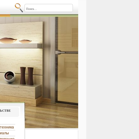
льстве
техника
риалы