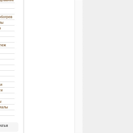
удование
обогрев
лы
н
епеж
ни
ти
ы
иалы
атьи