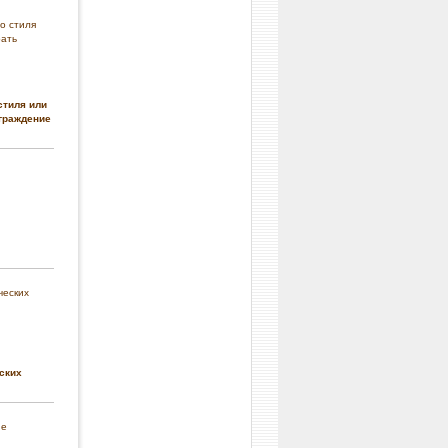
стиля или
граждение
ских