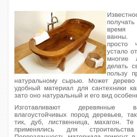
Известн
получать
время 
ванны.
просто ч
устало от
многие 
делать с
пользу п
натуральному сырью.
Может дерево
удобный материал для сантехники ка
зато оно натуральный и его вид особен
Изготавливают деревянные
влагоустойчивых пород деревьев, так
тик, дуб, лиственница, махагон. Те
применялись для строительства
Первозданность материала помогут в