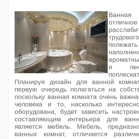
Ванная
отличн
расслаб
трудов
полежат
наполнен
ароматн
и пен
поплеска
Планируя дизайн для ванной комна
первую очередь полагаться на собст
поскольку ванная комната очень важна
человека и то, насколько интересн
оборудована, будет зависеть настро
составляющим интерьера для ванн
является мебель. Мебель, предназн
ванных комнат, отличается различ