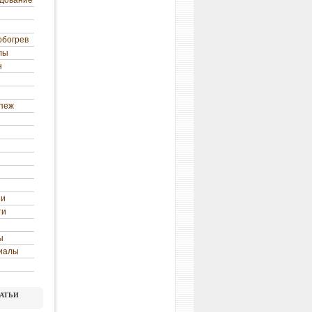
удование
обогрев
лы
н
епеж
ни
ти
ы
иалы
атьи