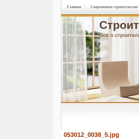
Главная
Современное строительство
Строит
Все о строител
053012_0038_5.jpg