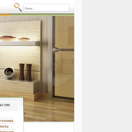
льстве
техника
риалы