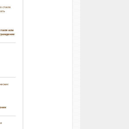
стиля или
граждение
ских