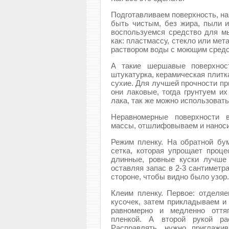
Подготавливаем поверхность, на
быть чистым, без жира, пыли и
воспользуемся средство для м
как: пластмассу, стекло или ме
раствором воды с моющим средс
А такие шершавые поверхност
штукатурка, керамическая плитк
сухие. Для лучшей прочности пр
они лаковые, тогда грунтуем и
лака, так же можно использоват
Неравномерные поверхности 
массы, отшлифовываем и наносим
Режим пленку. На обратной бу
сетка, которая упрощает проце
длинные, ровные куски лучше 
оставляя запас в 2-3 сантиметр
стороне, чтобы видно было узор.
Клеим пленку. Первое: отделя
кусочек, затем прикладываем и
равномерно и медленно оття
пленкой. А второй рукой ра
Расправлять, нужно приглажи