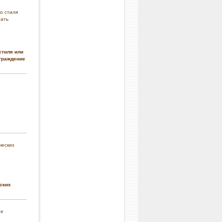
стиля или
граждение
ских