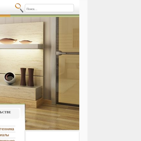
льстве
техника
риалы