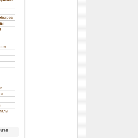
удование
обогрев
лы
н
епеж
ни
ти
ы
иалы
атьи