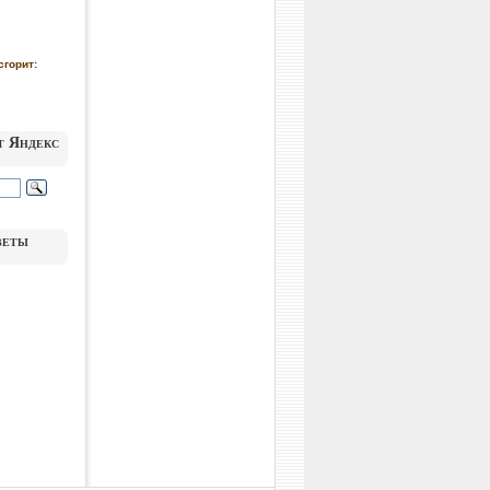
сгорит:
т Яндекс
веты