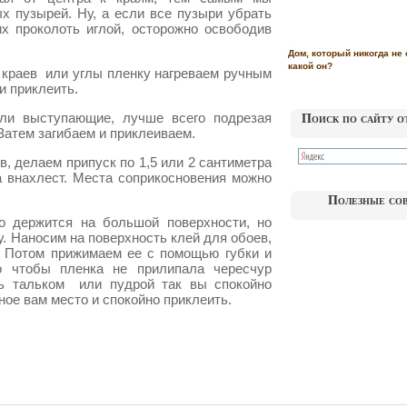
х пузырей. Ну, а если все пузыри убрать
их проколоть иглой, осторожно освободив
Дом, который никогда не 
какой он?
 краев или углы пленку нагреваем ручным
и приклеить.
ли выступающие, лучше всего подрезая
Поиск по сайту о
 Затем загибаем и приклеиваем.
в, делаем припуск по 1,5 или 2 сантиметра
а внахлест. Места соприкосновения можно
Полезные со
о держится на большой поверхности, но
у. Наносим на поверхность клей для обоев,
. Потом прижимаем ее с помощью губки и
го чтобы пленка не прилипала чересчур
ь тальком или пудрой так вы спокойно
ное вам место и спокойно приклеить.