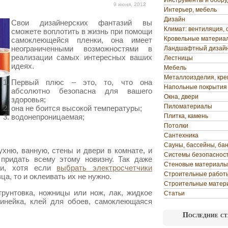
Инструменты и обор
9 июня, 2012
Интерьер, мебель
Дизайн
Свои дизайнерских фантазий вы
Климат: вентиляция, 
сможете воплотить в жизнь при помощи
Кровельные материа
самоклеющейся пленки, она имеет
неограниченными возможностями в
Ландшафтный дизай
реализации самых интересных ваших
Лестницы
идеях.
Мебель
Металлоизделия, кр
Первый плюс – это, то, что она
Напольные покрытия
абсолютно безопасна для вашего
Окна, двери
здоровья;
Пиломатериалы
она не боится высокой температуры;
водонепроницаемая;
Плитка, камень
Потолки
Сантехника
Сауны, бассейны, ба
хню, ванную, стены и двери в комнате, и
Системы безопаснос
придать всему этому новизну. Так даже
Стеновые материалы
ики, хотя если
выбрать электросчетчики
Строительные работ
ца, то и оклеивать их не нужно.
Строительные матер
грунтовка, ножницы или нож, лак, жидкое
Статьи
инейка, клей для обоев, самоклеющаяся
Последние ст