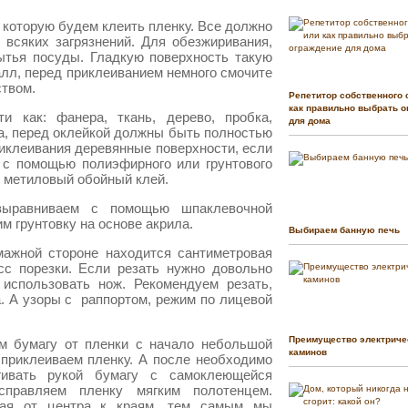
 которую будем клеить пленку. Все должно
 всяких загрязнений. Для обезжиривания,
ытья посуды. Гладкую поверхность такую
талл, перед приклеиванием немного смочите
твом.
Репетитор собственного 
как правильно выбрать о
и как: фанера, ткань, дерево, пробка,
для дома
а, перед оклейкой должны быть полностью
иклеивания деревянные поверхности, если
х с помощью полиэфирного или грунтового
ь метиловый обойный клей.
выравниваем с помощью шпаклевочной
 грунтовку на основе акрила.
Выбираем банную печь
мажной стороне находится сантиметровая
сс порезки. Если резать нужно довольно
использовать нож. Рекомендуем резать,
а. А узоры с раппортом, режим по лицевой
Преимущество электриче
ем бумагу от пленки с начало небольшой
каминов
 приклеиваем пленку. А после необходимо
гивать рукой бумагу с самоклеющейся
справляем пленку мягким полотенцем.
вая от центра к краям, тем самым мы