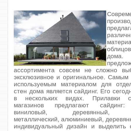
Соврем
произво
предлаг
различ
матер
облицо
дома.
предло
ассортимента совсем не сложно выб
эксклюзивное и оригинальное. Самым
используемым
материалом для отде
стен дома является сайдинг. Его сегод
в нескольких видах. Прилавки ст
магазинов предлагают сайдинг: 
виниловый, деревянный, ц
металлический, алюминиевый, деревян
индивидуальный дизайн и выделить 