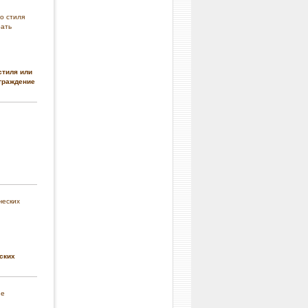
стиля или
граждение
ских