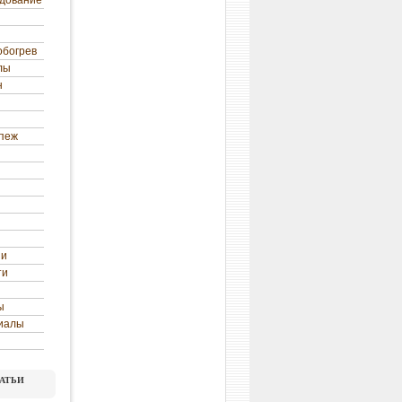
удование
обогрев
лы
н
епеж
ни
ти
ы
иалы
атьи