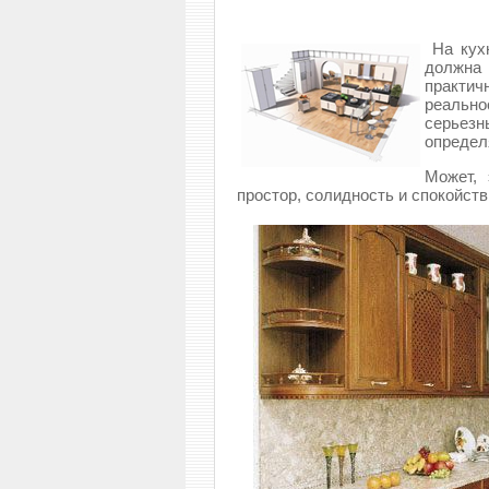
На кух
должна
практич
реальн
серье
определ
Может, 
простор, солидность и спокойств