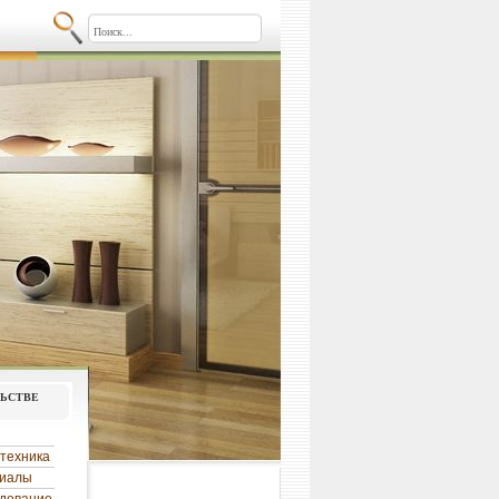
льстве
техника
риалы