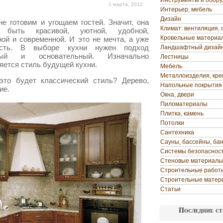
Инструменты и обор
1 марта, 2012
Интерьер, мебель
Дизайн
не готовим и угощаем гостей. Значит, она
Климат: вентиляция, 
 быть красивой, уютной, удобной,
Кровельные материа
ной и современной. И это не мечта, а уже
ость. В выборе кухни нужен подход
Ландшафтный дизай
зный и основательный.
Изначально
Лестницы
яется стиль будущей кухни.
Мебель
Металлоизделия, кр
это будет классический стиль? Дерево,
Напольные покрытия
ие.
Окна, двери
Пиломатериалы
Плитка, камень
Потолки
Сантехника
Сауны, бассейны, ба
Системы безопаснос
Стеновые материалы
Строительные работ
Строительные матер
Статьи
Последние ст