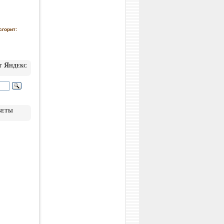
сгорит:
т Яндекс
веты