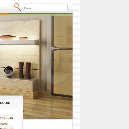
льстве
техника
риалы