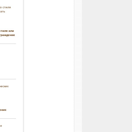
стиля или
граждение
ских