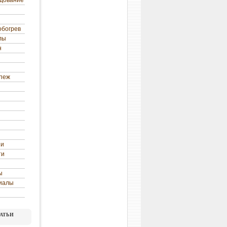
удование
обогрев
лы
н
епеж
ни
ти
ы
иалы
атьи