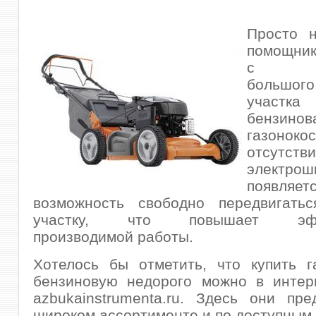
Просто 
помощник
с обр
большого
участк
бензинов
газоноко
отсутств
электрош
появляет
возможность свободно передвигать
участку, что повышает эффе
производимой работы.
Хотелось бы отметить, что купить г
бензиновую недорого можно в интерн
azbukainstrumenta.ru. Здесь они пр
широком ассортименте и по доступным