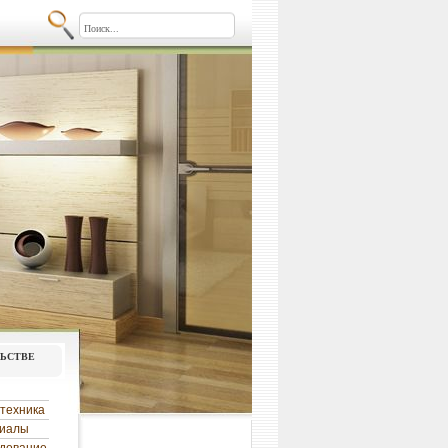
льстве
техника
риалы