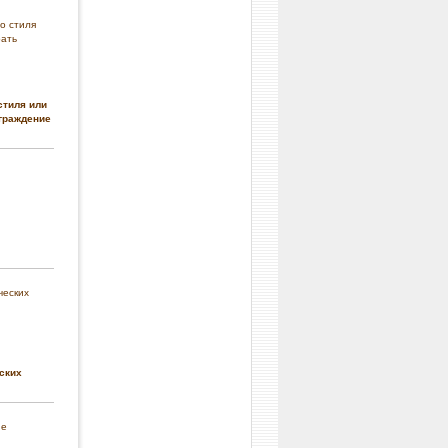
стиля или
граждение
ских