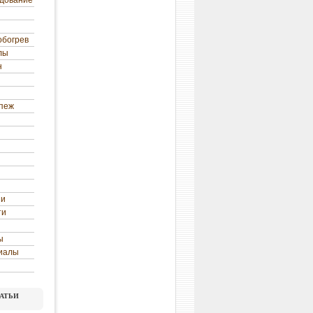
удование
обогрев
лы
н
епеж
ни
ти
ы
иалы
атьи