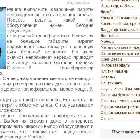
Инструменты и обор
5 ноября, 2011
Интерьер, мебель
Решив выполнить сварочные работы
Дизайн
необходимо выбрать хороший агрегат.
Климат: вентиляция, 
Первое, решить, какой тип
Кровельные материа
оборудования нужен. Сегодня
Ландшафтный дизай
существуют:
• сварочный трансформатор. Несмотря
Лестницы
на большие габариты, агрегат
Мебель
переменного тока образует сварочную
Металлоизделия, кр
дугу большой мощности.
Но из-за
Напольные покрытия
скачков напряжения нередко приводит
Окна, двери
к выводу из строя бытовой техники.
Пиломатериалы
Сварочный трансформатор
Плитка, камень
в.
Потолки
а. Он не разбрызгивает металл, не выводит
льших размеров, поэтому достаточно прост
Сантехника
ор дороже трансформатора, менее мощный,
Сауны, бассейны, ба
Системы безопаснос
ходит для профессионалов. Его работа не
Стеновые материалы
он варит любые металлы. С полуавтоматом
Строительные работ
сложности.
Строительные матер
рочное оборудование приобретается в
Статьи
х. Выбор их огромен даже в интернете.
отором есть широкий выбор оборудования и
важно, что гипермаркет осуществляет
Последние ст
й столице и Москве.