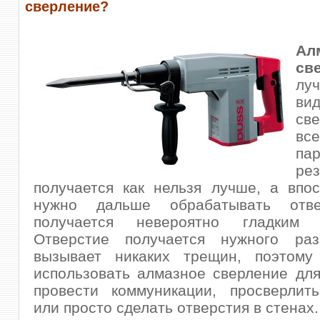
сверление?
Ал
св
лу
ви
св
вс
па
ре
получается как нельзя лучше, а впо
нужно дальше обрабатывать отве
получается невероятно гладким
Отверстие получается нужного ра
вызывает никаких трещин
, поэтому
использовать алмазное сверление для
провести коммуникации, просверлит
или просто сделать отверстия в стенах.