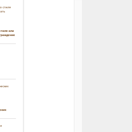
стиля или
граждение
ских