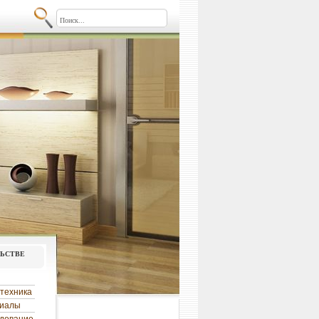
льстве
техника
риалы