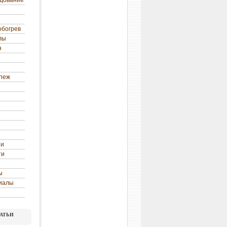
удование
обогрев
лы
н
епеж
ни
ти
ы
иалы
атьи