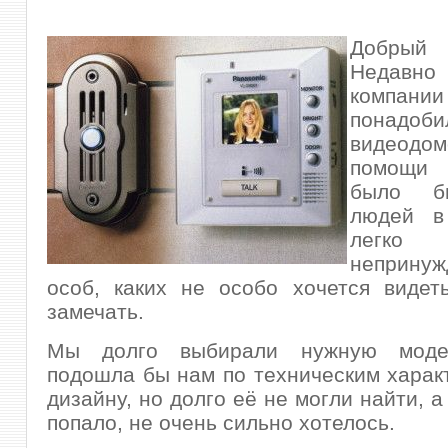
Добры
Недав
компан
понадоби
видеодо
помощи 
было б
людей в
лег
непринуж
особ, каких не особо хочется видет
замечать.
Мы долго выбирали нужную модел
подошла бы нам по техническим харак
дизайну, но долго её не могли найти, а
попало, не очень сильно хотелось.