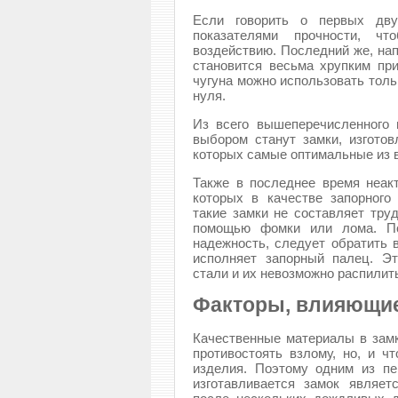
Если говорить о первых дву
показателями прочности, чт
воздействию. Последний же, нап
становится весьма хрупким при
чугуна можно использовать толь
нуля.
Из всего вышеперечисленного
выбором станут замки, изготов
которых самые оптимальные из 
Также в последнее время неак
которых в качестве запорного
такие замки не составляет труд
помощью фомки или лома. По
надежность, следует обратить 
исполняет запорный палец. Эт
стали и их невозможно распилит
Факторы, влияющие
Качественные материалы в замк
противостоять взлому, но, и 
изделия. Поэтому одним из пе
изготавливается замок являет