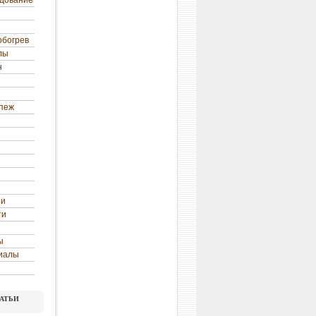
удование
обогрев
лы
н
епеж
ни
ти
ы
иалы
атьи