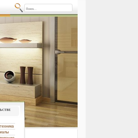
льстве
техника
риалы