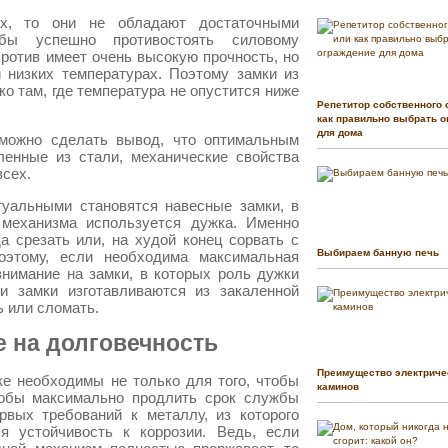
х, то они не обладают достаточными
обы успешно противостоять силовому
ротив имеет очень высокую прочность, но
 низких температурах. Поэтому замки из
ко там, где температура не опустится ниже
Репетитор собственного 
как правильно выбрать о
для дома
 можно сделать вывод, что оптимальным
ленные из стали, механические свойства
всех.
туальными становятся навесные замки, в
 механизма используется дужка. Именно
а срезать или, на худой конец сорвать с
Выбираем банную печь
этому, если необходима максимальная
внимание на замки, в которых роль дужки
и замки изготавливаются из закаленной
ь или сломать.
 на долговечность
Преимущество электриче
е необходимы не только для того, чтобы
каминов
чтобы максимально продлить срок службы
рвых требований к металлу, из которого
ся устойчивость к коррозии. Ведь, если