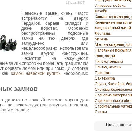
Инструменты и обор
17 мая, 2017
Интерьер, мебель
Дизайн
Навесные замки очень часто
Климат: вентиляция, 
встречаются на дверях
Кровельные материа
чердаков, сараев, складов и
даже воротах. Особенно
Ландшафтный дизай
распространены подобные
Лестницы
замки на тех дверях, где
Мебель
затруднено или
Металлоизделия, кр
нецелесообразно использовать
Напольные покрытия
замки другой конструкции.
Окна, двери
Несмотря, на кажущуюся
Пиломатериалы
бные замки способны помешать грабителям
Плитка, камень
ут сорвать ломом или при помощи молотка
, как
замок навесной купить
необходимо
Потолки
Сантехника
Сауны, бассейны, ба
ных замков
Системы безопаснос
Стеновые материалы
что далеко не каждый металл хорош для
Строительные работ
йне не рекомендуется покупать изделия,
Строительные матер
ов и сплавов:
Статьи
Последние ст