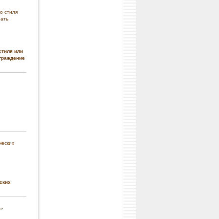
стиля или
граждение
ских