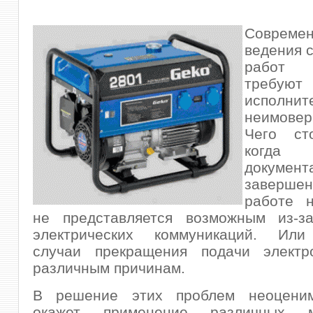
Современ
ведения 
работ 
треб
исполнит
неимовер
Чего ст
когда 
документ
завершен
работе 
не представляется возможным из-за
электрических коммуникаций. Или
случаи прекращения подачи электр
различным причинам.
В решение этих проблем неоцени
окажет применение различных м