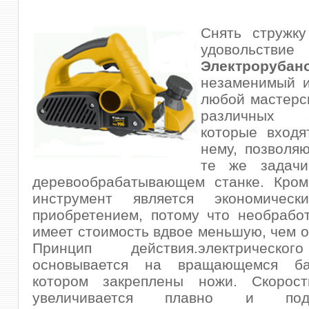
Снять стружку
удовольствие
Электроруб
незаменимый и
любой мастерс
различных ак
которые входя
нему, позволя
те же задачи
деревообрабатывающем станке. Кроме
инструмент является экономическ
приобретением, потому что необрабо
имеет стоимость вдвое меньшую, чем о
Принцип действия.электрическо
основывается на вращающемся ба
котором закреплены ножи. Скорос
увеличивается плавно и подд