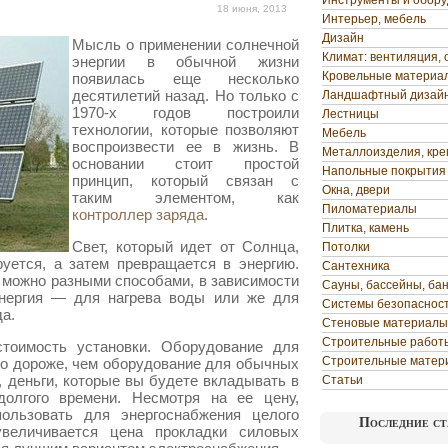
Инструменты и обор
18 июня, 2013
Интерьер, мебель
Дизайн
Мысль о применении солнечной
Климат: вентиляция, 
энергии в обычной жизни
Кровельные материа
появилась еще несколько
десятилетий назад. Но только с
Ландшафтный дизай
1970-х годов построили
Лестницы
технологии, которые
позволяют
Мебель
воспроизвести ее в жизнь. В
Металлоизделия, кр
основании стоит простой
Напольные покрытия
принцип, который связан с
Окна, двери
таким элементом, как
Пиломатериалы
контроллер заряда
.
Плитка, камень
Свет, который идет от Солнца,
Потолки
руется, а затем превращается в энергию.
Сантехника
 можно разными способами, в зависимости
Сауны, бассейны, ба
энергия — для нагрева воды или же для
Системы безопаснос
да.
Стеновые материалы
Строительные работ
стоимость установки. Оборудование для
Строительные матер
го дороже, чем оборудование для обычных
, деньги, которые вы будете вкладывать в
Статьи
долгого времени. Несмотря на ее цену,
ользовать для энергоснабжения целого
Последние ст
увеличивается цена прокладки силовых