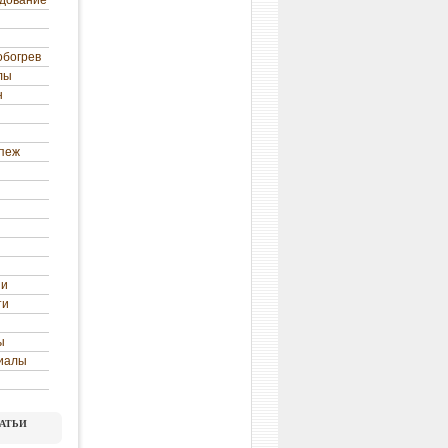
удование
обогрев
лы
н
епеж
ни
ти
ы
иалы
атьи