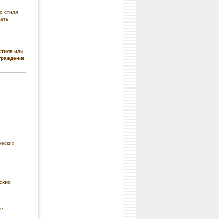
стиля или
граждение
ских