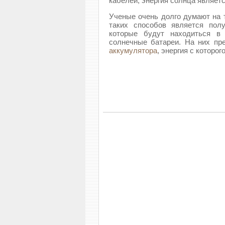
кабелей, энергия солнца являет
Ученые очень долго думают на т
таких способов является полу
которые будут находиться в
солнечные батареи. На них пр
аккумулятора
, энергия с которо