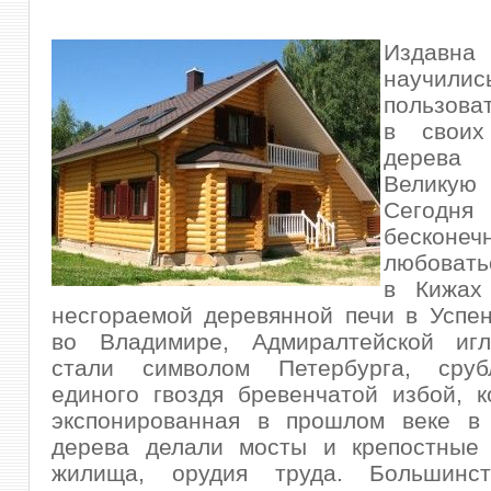
Издав
научилис
пользова
в своих
дерева
Велик
Сегод
бесконеч
любоват
в Кижах
несгораемой деревянной печи в Успе
во Владимире, Адмиралтейской игл
стали символом Петербурга, сруб
единого гвоздя бревенчатой избой, 
экспонированная в прошлом веке 
дерева делали мосты и крепостные 
жилища, орудия труда. Большинст