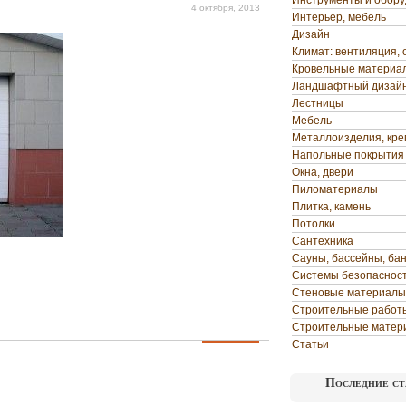
Инструменты и обор
4 октября, 2013
Интерьер, мебель
Дизайн
Климат: вентиляция, 
Кровельные материа
Ландшафтный дизай
Лестницы
Мебель
Металлоизделия, кр
Напольные покрытия
Окна, двери
Пиломатериалы
Плитка, камень
Потолки
Сантехника
Сауны, бассейны, ба
Системы безопаснос
Стеновые материалы
Строительные работ
Строительные матер
Статьи
Последние ст