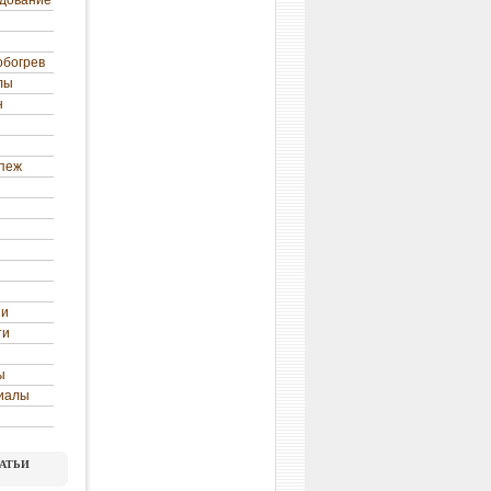
удование
обогрев
лы
н
епеж
ни
ти
ы
иалы
атьи