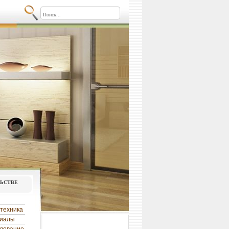
льстве
техника
риалы