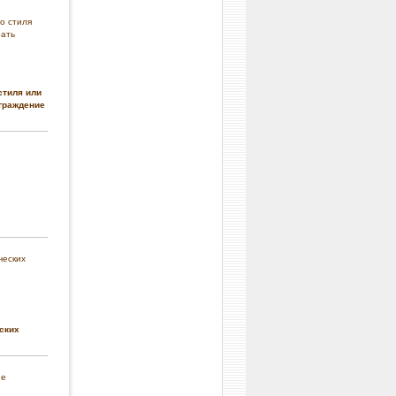
стиля или
граждение
ских