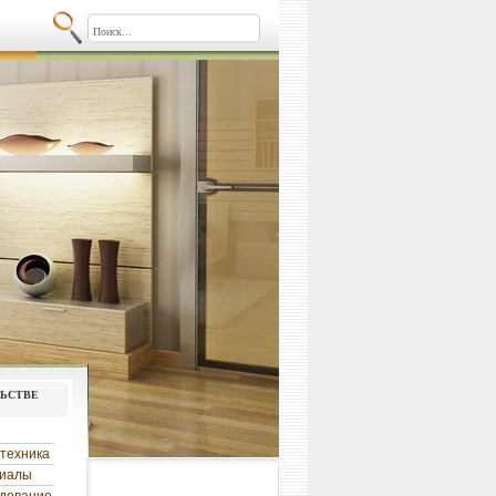
льстве
техника
риалы