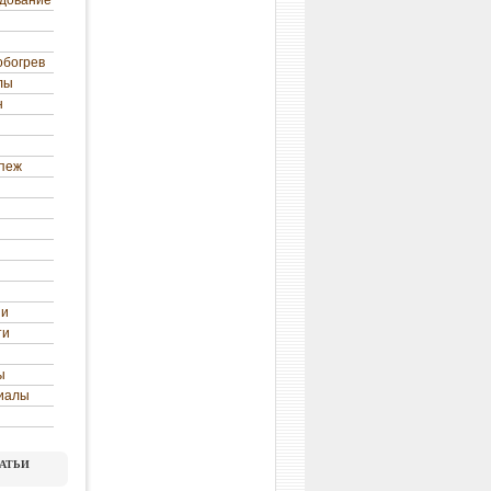
удование
обогрев
лы
н
епеж
ни
ти
ы
иалы
атьи