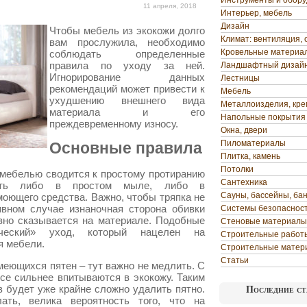
Инструменты и обор
11 апреля, 2018
Интерьер, мебель
Дизайн
Чтобы мебель из экокожи долго
Климат: вентиляция, 
вам прослужила, необходимо
Кровельные материа
соблюдать определенные
правила по уходу за ней.
Ландшафтный дизай
Игнорирование данных
Лестницы
рекомендаций может привести к
Мебель
ухудшению внешнего вида
Металлоизделия, кр
материала и его
Напольные покрытия
преждевременному износу.
Окна, двери
Пиломатериалы
Основные правила
Плитка, камень
Потолки
 мебелью сводится к простому протиранию
Сантехника
вать либо в простом мыле, либо в
Сауны, бассейны, ба
оющего средства. Важно, чтобы тряпка не
вном случае изнаночная сторона обивки
Системы безопаснос
вно сказывается на материале. Подобные
Стеновые материалы
ический» уход, который нацелен на
Строительные работ
я мебели.
Строительные матер
Статьи
меющихся пятен – тут важно не медлить. С
се сильнее впитываются в экокожу. Таким
в будет уже крайне сложно удалить пятно.
Последние ст
ть, велика вероятность того, что на