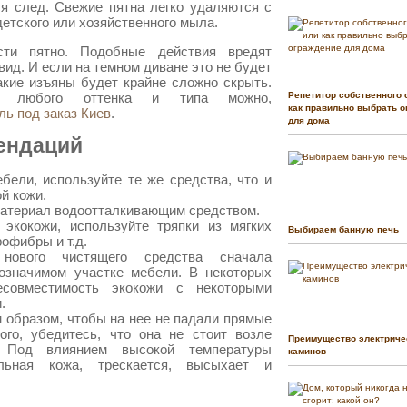
ся след. Свежие пятна легко удаляются с
етского или хозяйственного мыла.
сти пятно. Подобные действия вредят
вид. И если на темном диване это не будет
акие изъяны будет крайне сложно скрыть.
ль любого оттенка и типа можно,
Репетитор собственного 
как правильно выбрать о
ль под заказ Киев
.
для дома
ендаций
бели, используйте те же средства, что и
й кожи.
атериал водоотталкивающим средством.
экокожи, используйте тряпки из мягких
Выбираем банную печь
офибры и т.д.
нового чистящего средства сначала
лозначимом участке мебели. В некоторых
есовместимость экокожи с некоторыми
.
 образом, чтобы на нее не падали прямые
ого, убедитесь, что она не стоит возле
Преимущество электриче
. Под влиянием высокой температуры
каминов
льная кожа, трескается, высыхает и