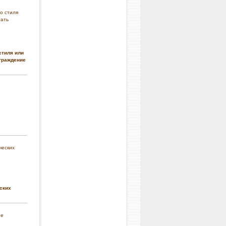
стиля или
граждение
ских