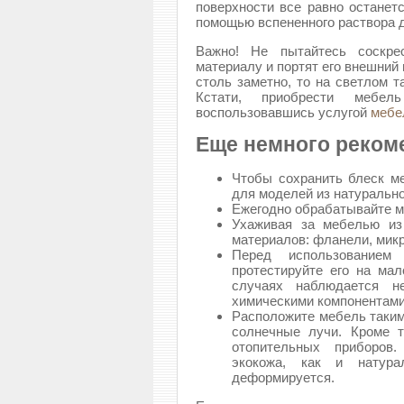
поверхности все равно останет
помощью вспененного раствора д
Важно! Не пытайтесь соскре
материалу и портят его внешний 
столь заметно, то на светлом т
Кстати, приобрести мебе
воспользовавшись услугой
мебе
Еще немного реком
Чтобы сохранить блеск ме
для моделей из натурально
Ежегодно обрабатывайте м
Ухаживая за мебелью из 
материалов: фланели, микр
Перед использованием 
протестируйте его на ма
случаях наблюдается н
химическими компонентами
Расположите мебель таким
солнечные лучи. Кроме т
отопительных приборов
экокожа, как и натура
деформируется.