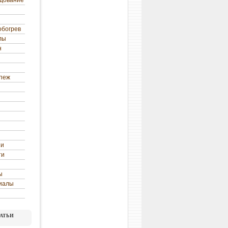
удование
обогрев
лы
н
епеж
ни
ти
ы
иалы
атьи