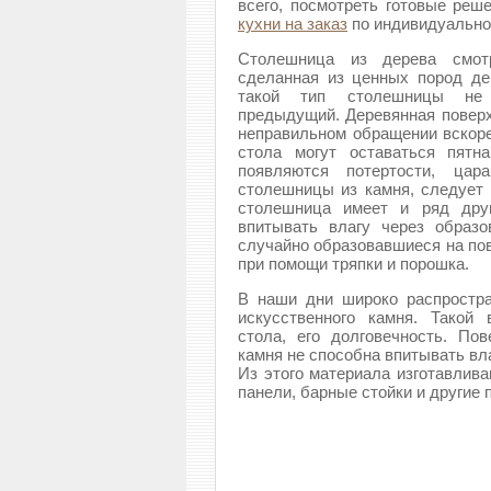
всего, посмотреть готовые реше
кухни на заказ
по индивидуально
Столешница из дерева смотр
сделанная из ценных пород де
такой тип столешницы не н
предыдущий. Деревянная поверх
неправильном обращении вскоре
стола могут оставаться пятн
появляются потертости, цар
столешницы из камня, следует 
столешница имеет и ряд друг
впитывать влагу через образ
случайно образовавшиеся на пов
при помощи тряпки и порошка.
В наши дни широко распростра
искусственного камня. Такой
стола, его долговечность. По
камня не способна впитывать вла
Из этого материала изготавлива
панели, барные стойки и другие