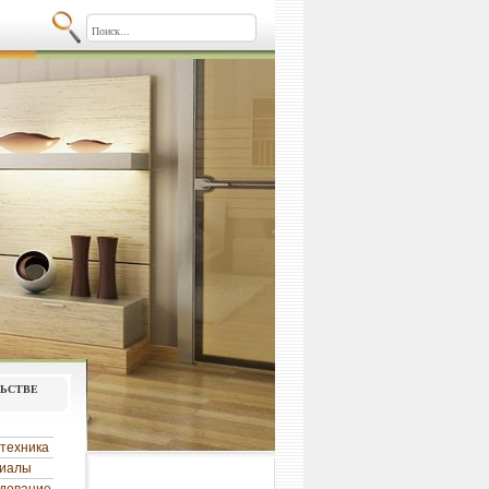
льстве
техника
риалы