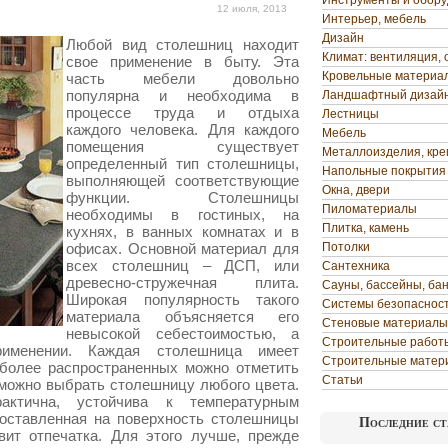
Инструменты и обор
12 июля, 2013
Интерьер, мебель
Дизайн
Любой вид столешниц находит
Климат: вентиляция, 
свое применение в быту. Эта
Кровельные материа
часть мебели довольно
популярна и необходима в
Ландшафтный дизай
процессе труда и отдыха
Лестницы
каждого человека. Для каждого
Мебель
помещения существует
Металлоизделия, кр
определенный тип столешницы,
Напольные покрытия
выполняющей соответствующие
Окна, двери
функции.
Столешницы
Пиломатериалы
необходимы в гостиных, на
Плитка, камень
кухнях, в ванных комнатах и в
офисах. Основной материал для
Потолки
всех столешниц – ДСП, или
Сантехника
древесно-стружечная плита.
Сауны, бассейны, ба
Широкая популярность такого
Системы безопаснос
материала объясняется его
Стеновые материалы
невысокой себестоимостью, а
Строительные работ
именении. Каждая столешница имеет
Строительные матер
иболее распространенных можно отметить
Статьи
 можно выбрать столешницу любого цвета.
актична, устойчива к температурным
поставленная на поверхность столешницы
Последние ст
вит отпечатка. Для этого лучше, прежде