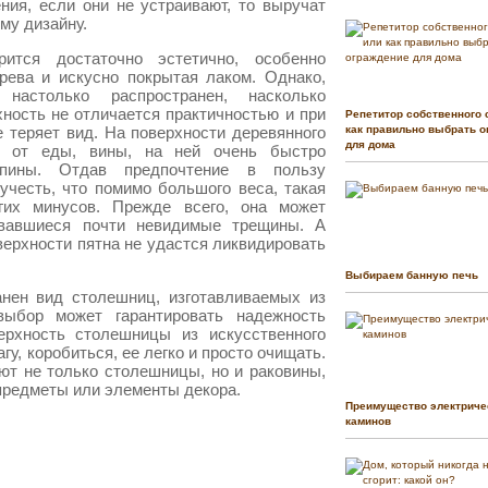
ния, если они не устраивают, то выручат
му дизайну.
ится достаточно эстетично, особенно
рева и искусно покрытая лаком. Однако,
астолько распространен, насколько
ность не отличается практичностью и при
Репетитор собственного 
 теряет вид. На поверхности деревянного
как правильно выбрать о
для дома
а от еды, вины, на ней очень быстро
апины. Отдав предпочтение в пользу
учесть, что помимо большого веса, такая
их минусов. Прежде всего, она может
овавшиеся почти невидимые трещины. А
ерхности пятна не удастся ликвидировать
Выбираем банную печь
нен вид столешниц, изготавливаемых из
 выбор может гарантировать надежность
верхность столешницы из искусственного
гу, коробиться, ее легко и просто очищать.
ют не только столешницы, но и раковины,
 предметы или элементы декора.
Преимущество электриче
каминов