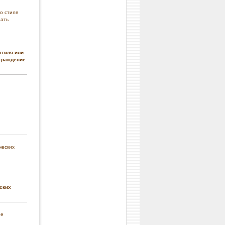
стиля или
граждение
ских