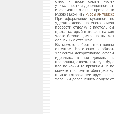
окна, и даже самые мален
уникальности и дополненного ст
информации о стиле прованс, н
нужно закончить
курсы английско
При оформлении кухонного п
уделять довольно много внима
провести отделку в пастельном
цвета, который выгорает на со
часто белого цвета, но вы мо
солнечным оттенкам.
Вы можете выбрать цвет волны
оттенкам. На стенах в обяза
элементы декоративного оформ
идеально, в ней должны при
прогалины, сквозь которую буд
вас по каким то причинам не п
можете проложить облицовочну
плитке которая имитирует кирп
хорошим дополнением общего ст