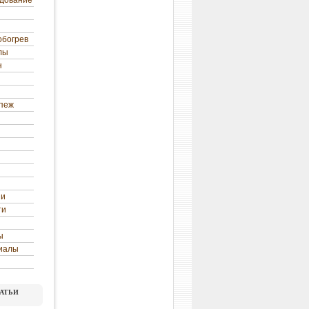
удование
обогрев
лы
н
епеж
ни
ти
ы
иалы
атьи