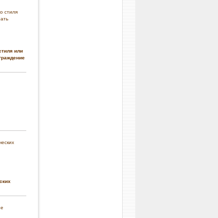
стиля или
граждение
ских