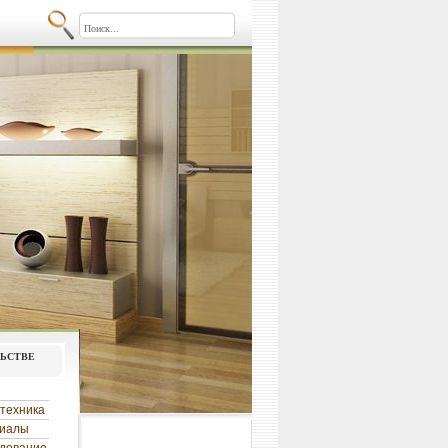
льстве
техника
риалы