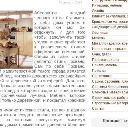
Инструменты и обор
16 августа, 2013
Интерьер, мебель
Дизайн
Абсолютно каждый
Климат: вентиляция, 
человек хотел бы иметь
Кровельные материа
у себя дома уголок в
котором он мог бы
Ландшафтный дизай
отдохнуть. И для того
Лестницы
чтобы заполучить такой
Мебель
уголок многие прибегают
Металлоизделия, кр
к различением стилям
Напольные покрытия
оформления помещений.
Окна, двери
Одним из таких стилей
Пиломатериалы
является стиль Прованс.
Плитка, камень
Сам по себе Прованс,
 характеристикой такого города является
Потолки
ый вид, который дополняется красивейшим
Сантехника
ий и деревенской атмосферой. Для того,
Сауны, бассейны, ба
Прованс используются только пастельные
Системы безопаснос
ный вид в котором создается впечатление
Стеновые материалы
 солнечными лучами. Мебель которой
Строительные работ
 только деревянной, и покрытая красивой
Строительные матер
Статьи
нималистические стили, так как в данном
ытаются создать впечатление прохлады.
, на которых присутствует минимум
Последние ст
ких домах применяются довольно большие