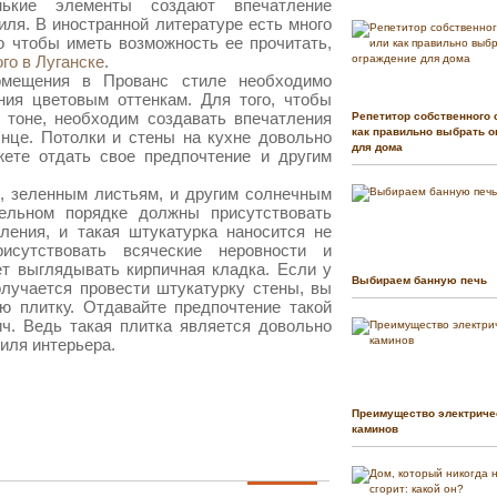
ькие элементы создают впечатление
иля. В иностранной литературе есть много
о чтобы иметь возможность ее прочитать,
го в Луганске
.
омещения в Прованс стиле необходимо
ния цветовым оттенкам. Для того, чтобы
 тоне, необходим создавать впечатления
Репетитор собственного 
как правильно выбрать о
лнце. Потолки и стены на кухне довольно
для дома
жете отдать свое предпочтение и другим
, зеленным листьям, и другим солнечным
тельном порядке должны присутствовать
ления, и такая штукатурка наносится не
сутствовать всяческие неровности и
ет выглядывать кирпичная кладка. Если у
Выбираем банную печь
олучается провести штукатурку стены, вы
ю плитку. Отдавайте предпочтение такой
ич. Ведь такая плитка является довольно
иля интерьера.
Преимущество электриче
каминов