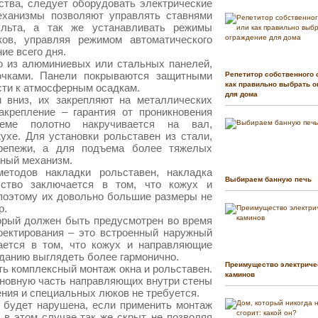
ства, следует оборудовать электрические
еханизмы позволяют управлять ставнями
льта, а так же устанавливать режимы
ков, управляя режимом автоматического
ие всего дня.
о из алюминиевых или стальных панелей,
чками. Панели покрываются защитными
Репетитор собственного 
как правильно выбрать о
сти к атмосферным осадкам.
для дома
 вниз, их закрепляют на металлических
акрепление – гарантия от проникновения
еме полотно накручивается на вал,
хе. Для установки рольставен из стали,
репежи, а для подъема более тяжелых
щный механизм.
тодов накладки рольставен, накладка
Выбираем банную печь
бство заключается в том, что кожух и
поэтому их довольно большие размеры не
р.
торый должен быть предусмотрен во время
оектирования – это встроенный наружный
ается в том, что кожух и направляющие
зданию выглядеть более гармонично.
Преимущество электриче
ь комплексный монтаж окна и рольставен.
каминов
сновную часть направляющих внутри стены
ения и специальных люков не требуется.
 будет нарушена, если применить монтаж
 в этом случае так же скрыт, не позволяя