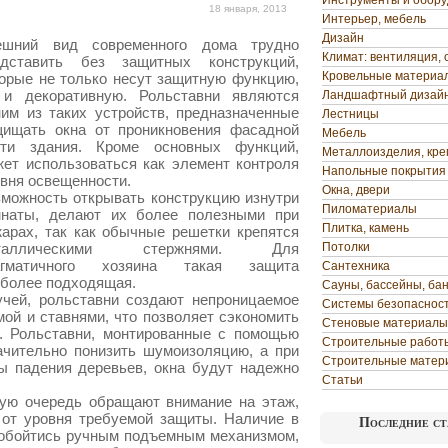
Инструменты и обор
18 января, 2013
Интерьер, мебель
Дизайн
ешний вид современного дома трудно
Климат: вентиляция, 
едставить без защитных конструкций,
Кровельные материа
орые не только несут защитную функцию,
 и декоративную. Рольставни являются
Ландшафтный дизай
им из таких устройств, предназначенные
Лестницы
щищать окна от проникновения
фасадной
Мебель
сти здания. Кроме основных функций,
Металлоизделия, кр
ет использоваться как элемент контроля
Напольные покрытия
вня освещенности.
Окна, двери
можность открывать конструкцию изнутри
Пиломатериалы
мнаты, делают их более полезными при
Плитка, камень
арах, так как обычные решетки крепятся
таллическими стержнями. Для
Потолки
агматичного хозяина такая защита
Сантехника
более подходящая.
Сауны, бассейны, ба
чей, рольставни создают непроницаемое
Системы безопаснос
ой и ставнями, что позволяет сэкономить
Стеновые материалы
. Рольставни, монтированные с помощью
Строительные работ
ачительно понизить шумоизоляцию, а при
Строительные матер
зы падения деревьев, окна будут надежно
Статьи
вую очередь обращают внимание на этаж,
 от уровня требуемой защиты. Наличие в
Последние ст
 обойтись ручным подъемным механизмом,