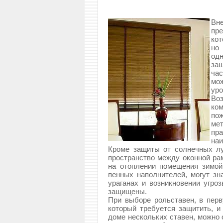
Вн
пр
кот
но
одн
за
ча
мож
уро
Воз
ко
пож
ме
пр
наи
Кроме защиты от солнечных лу
пространство между оконной рам
на отоплении помещения зимой
пенных наполнителей, могут зн
ураганах и возникновении угро
защищены.
При выборе рольставен, в пер
который требуется защитить, и
доме нескольких ставен, можно