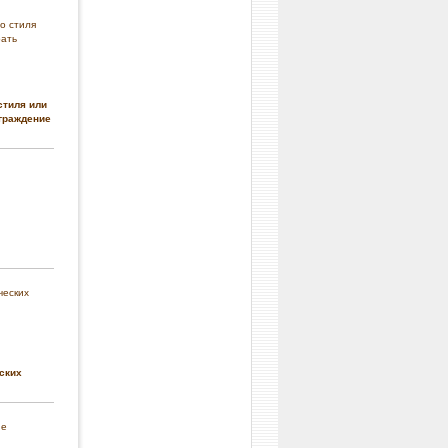
стиля или
граждение
ских