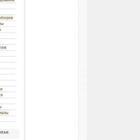
удование
обогрев
лы
н
епеж
ни
ти
ы
иалы
атьи