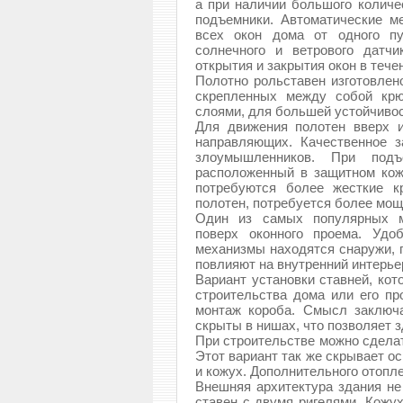
а при наличии большого количе
подъемники. Автоматические м
всех окон дома от одного пу
солнечного и ветрового датчи
открытия и закрытия окон в течен
Полотно рольставен изготовлен
скрепленных между собой крю
слоями, для большей устойчиво
Для движения полотен вверх и
направляющих. Качественное з
злоумышленников. При подъ
расположенный в защитном кожу
потребуются более жесткие к
полотен, потребуется более мо
Один из самых популярных ме
поверх оконного проема. Удо
механизмы находятся снаружи, 
повлияют на внутренний интерье
Вариант установки ставней, ко
строительства дома или его пр
монтаж короба. Смысл заключ
скрыты в нишах, что позволяет 
При строительстве можно сделат
Этот вариант так же скрывает о
и кожух. Дополнительного отопл
Внешняя архитектура здания не
ставен с двумя ригелями. Кожух