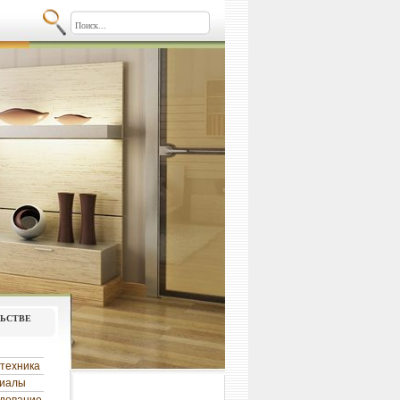
льстве
техника
риалы